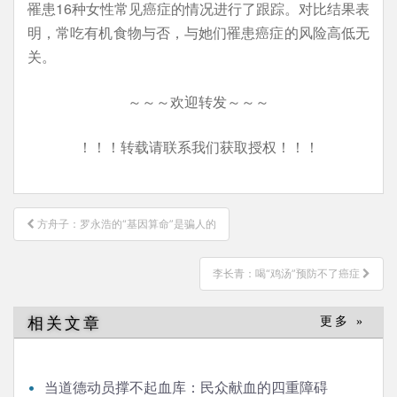
罹患16种女性常见癌症的情况进行了跟踪。对比结果表
明，常吃有机食物与否，与她们罹患癌症的风险高低无
关。
～～～欢迎转发～～～
！！！转载请联系我们获取授权！！！
文
方舟子：罗永浩的“基因算命”是骗人的
章
导
李长青：喝“鸡汤”预防不了癌症
航
相关文章
更多 »
当道德动员撑不起血库：民众献血的四重障碍