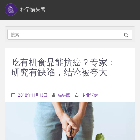
S
科学猫头鹰
TOGG
k
i
p
搜
t
索：
o
m
吃有机食品能抗癌？专家：
a
研究有缺陷，结论被夸大
i
n
c
2018年11月13日
猫头鹰
专业议健
o
n
t
e
n
t