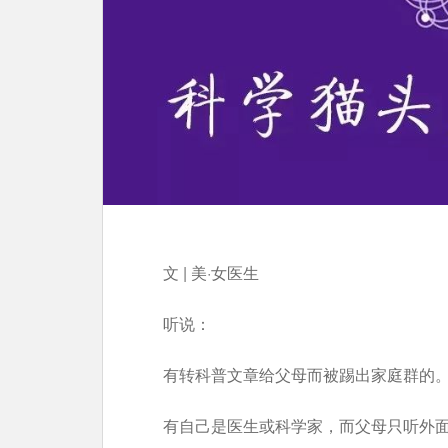
文 | 美·女医生
听说：
有转科普文章给父母而被踢出家庭群的
有自己是医生或科学家，而父母只听外面