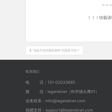
～～
！！！转载请
文
“无处不在的微粒塑料”到底多可怕？
章
导
航
联系我们
电 话：131-02033885
微 信：legendowl（科学猫头鹰01）
业务联系：
info@legendowl.com
捐赠支持：
support@legendowl.com