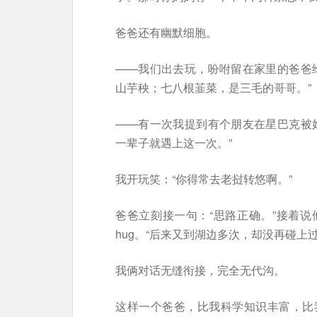
爸爸还有幽默细胞。
——我们出去玩，吩咐留在家里的爸爸
山芋秧；七八根韮菜，是三毛的哥哥。”
——有一次我提到有个朋友在星巴克被
一辈子就遇上这一次。”
我开玩笑：“你得常去老挝转悠啊。”
爸爸立刻接一句：“思路正确。”接着
hug。“后来又到湖边多㳄，却没再碰上
我俩对话无缝衔接，完全无代沟。
这样一个爸爸，比我科学知识丰富，比