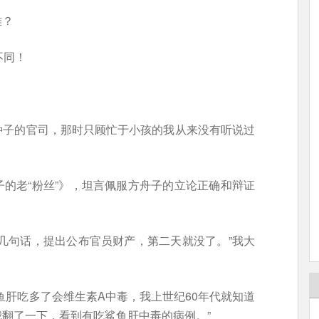
难？
不同！
种子的官司，那时只顾忙于小孩的我从来没有听说过
的老“粉丝”》，坦言佩服方舟子的立论正确和辩证
几句话，提出公布官员财产，第二天就没了。”我大
鱼肝吃多了会维生素A中毒，我上世纪60年代就知道
翻了一下，看到有吃鲨鱼肝中毒的病例。”