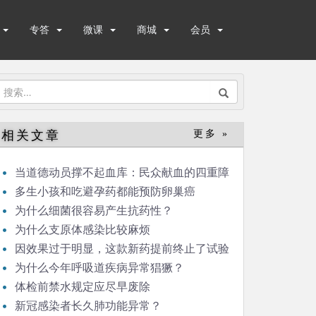
专答
微课
商城
会员
搜
索：
相关文章
更多 »
当道德动员撑不起血库：民众献血的四重障
碍
多生小孩和吃避孕药都能预防卵巢癌
为什么细菌很容易产生抗药性？
为什么支原体感染比较麻烦
因效果过于明显，这款新药提前终止了试验
为什么今年呼吸道疾病异常猖獗？
体检前禁水规定应尽早废除
新冠感染者长久肺功能异常？