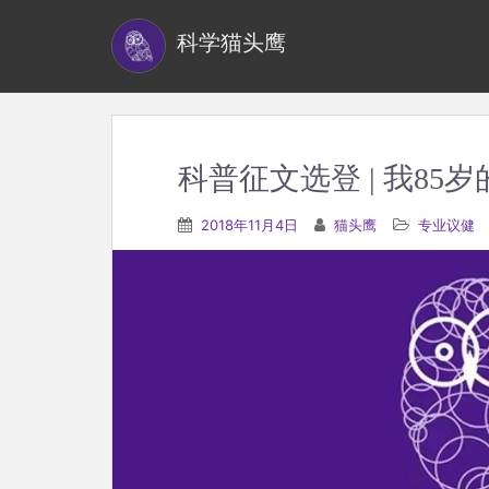
S
科学猫头鹰
k
i
p
t
o
科普征文选登 | 我85
m
a
2018年11月4日
猫头鹰
专业议健
i
n
c
o
n
t
e
n
t