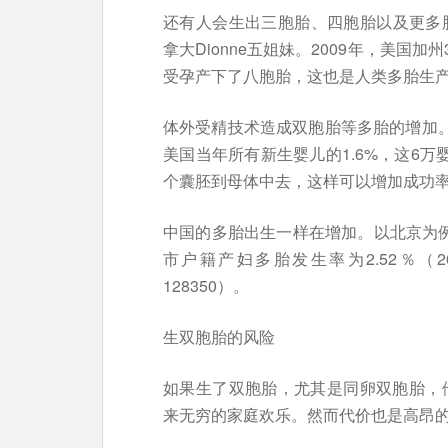
还有人会生出三胞胎、四胞胎以及更多胞
拿大Dionne五姐妹。2009年，美国加州3
受孕产下了八胞胎，这也是人类多胎生
体外受精技术造成双胞胎等多胎的增加。
美国当年所有新生婴儿的1.6%，这6万
个囊胚到母体中去，这样可以增加成功
中国的多胎出生一样在增加。以北京为例，
市户籍产妇多胎发生率为2.52％（2635
128350）。
生双胞胎的风险
如果生了双胞胎，尤其是同卵双胞胎，
来无穷的家庭欢乐。然而代价也是高昂