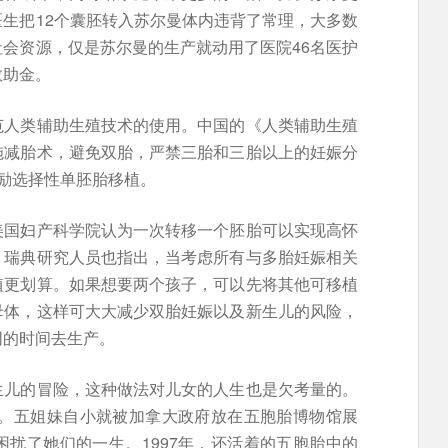
生把12个囊胚转入苏尔曼体内违背了常理，大多数
会资源，仅是苏尔曼的生产就动用了医院46名医护
救助金。
范人类辅助生殖技术的使用。中国的《人类辅助生殖
施减胎术，避免双胎，严禁三胎和三胎以上的妊娠分
励选择性单胚胎移植。
美国妇产科学院认为一次转移一个胚胎可以实现高怀
。瑞典研究人员也指出，当考虑所有与多胎妊娠相关
植更划算。如果想要两个孩子，可以先将其他可移植
母体，这样可大大减少双胎妊娠以及新生儿的风险，
同的时间去生产。
生儿的冒险，这种做法对儿女的人生也是欠考量的。
例。五姐妹自小就被加拿大政府放在五胞胎博物馆展
扰了她们的一生。1997年，还活着的五胞胎中的