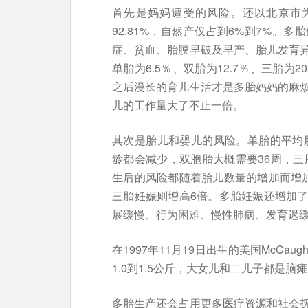
首先是妈妈遭受的风险。还以北京市为例
92.81%，自然产仅占到6%到7%。
症、贫血、胎膜早破及早产、胎儿发育
单胎为6.5％、双胎为12.7％、三胎
之后漫长的育儿生活才是多胎妈妈的麻
儿的工作量大了不止一倍。
其次是胎儿和婴儿的风险。单胎的平均胎
龄都会减少，双胞胎大概需要36周，三
生后的风险都随着胎儿数量的增加而增
三胎妊娠则增高6倍。多胎妊娠还增加
展缓慢、行为困难、慢性肺病、发育迟
在1997年11月19日出生的美国McCa
1.0到1.5公斤，大女儿和二儿子都是
多胎生产还会占用更多医疗资源和社会