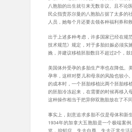
八胞胎的出生就引来无数非议。且不论医
民众指责苏尔曼的八胞胎占据了太多的社
人员，她每个月还要去领各种福利券和
出于上述多种考虑，许多国家已经在规
技术规范》规定，对于多胎妊娠必须实
娩，并建议移植胚胎数目不超过2个，鼓
美国体外受孕的多胎生产率也在降低。
孕率，这样对婴儿和母亲的风险也较小
的成本时，一个胚胎移植比两个胚胎移
的胚胎冷冻起来，在需要的时候再移入
这种操作相当于把异卵双胞胎放在了不
事实上，刻意追求多胎不仅是母体和新
1934年的加拿大五胞胎是一个极端案
览，抑郁症、失去自尊、失去正常生活困