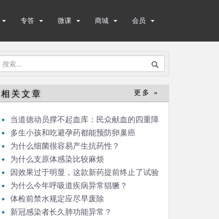
专答
微课
商城
会员
搜
索：
相关文章
更多 »
当道德动员撑不起血库：民众献血的四重障
碍
多生小孩和吃避孕药都能预防卵巢癌
为什么细菌很容易产生抗药性？
为什么支原体感染比较麻烦
因效果过于明显，这款新药提前终止了试验
为什么今年呼吸道疾病异常猖獗？
体检前禁水规定应尽早废除
新冠感染者长久肺功能异常？