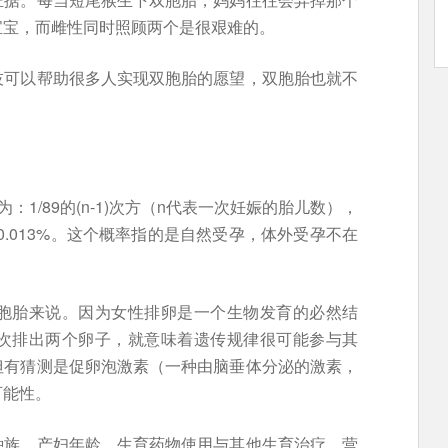
宝宝，而雌性同时照顾两个是很艰难的。
技可以帮助很多人实现双胞胎的愿望，双胞胎也就不
为：1/89的(n-1)次方（n代表一次妊娠的胎儿数），
0.013%。这个概率指的是自然受孕，体外受孕不在
胞胎来说。因为女性排卵是一个生物发育的必然结
次排出两个卵子，就意味着遗传规律很可能参与其
但有猜测是促卵泡激素（一种由脑垂体分泌的激素，
可能性。
种族、产妇年龄、生育药物使用与其他生育治疗、营