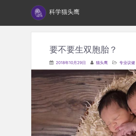
S
科学猫头鹰
k
i
p
t
o
要不要生双胞胎？
m
a
2018年10月29日
猫头鹰
专业议健
i
n
c
o
n
t
e
n
t