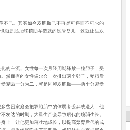
羡不已。其实如今双胞胎已不再是可遇而不可求的
）也就是胚胎移植助孕造就的试管婴儿，这就让生双
进化的主流。女性每一次月经周期释放一粒卵子，受
胎。然而有的女性偶尔会一次排出两个卵子，受精后
子受精后一分为二，就是同卵双胞胎——两个分裂受
很多贫困家庭会把双胞胎中的体弱者丢弃或送人，他
件不发达的时期，大量生产会导致后代的脆弱生长。
子身上，让他更加茁壮地成长，以提高繁育后代的成
证据。每当短尾猴生下双胞胎，妈妈往往会弃掉那个