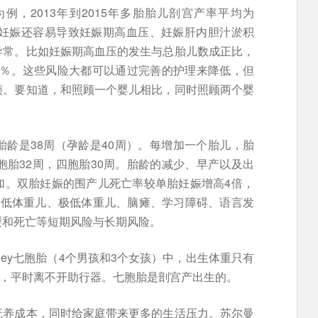
，2013年到2015年多胎胎儿剖宫产率平均为
多胎妊娠还容易导致妊娠期高血压、妊娠肝内胆汁淤积
异常。比如妊娠期高血压的发生与总胎儿数成正比，
为20％。这些风险大都可以通过完善的护理来降低，但
烦。要知道，和照顾一个婴儿相比，同时照顾两个婴
龄是38周（孕龄是40周）。每增加一个胎儿，胎
胞胎32周，四胞胎30周。胎龄的减少、早产以及出
加。双胎妊娠的围产儿死亡率较单胎妊娠增高4倍，
了低体重儿、极低体重儿、脑瘫、学习障碍、语言发
缓和死亡等短期风险与长期风险。
ughey七胞胎（4个男孩和3个女孩）中，出生体重只有
脑瘫，平时离不开助行器。七胞胎是剖宫产出生的。
抚养成本，同时给家庭带来更多的生活压力。苏尔曼