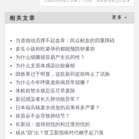
云南白药牙膏又出事了？别慌，来看看专家怎么说
航
相关文章
更多 »
当道德动员撑不起血库：民众献血的四重障碍
多生小孩和吃避孕药都能预防卵巢癌
为什么细菌很容易产生抗药性？
为什么支原体感染比较麻烦
因效果过于明显，这款新药提前终止了试验
为什么今年呼吸道疾病异常猖獗？
体检前禁水规定应尽早废除
新冠感染者长久肺功能异常？
日本福岛核废水排放的后果有多严重？
疫苗会不会导致肺结节？
长新冠：值得担忧的和过度担忧的
祸从“甜”出？世卫新指南对代糖手起刀落