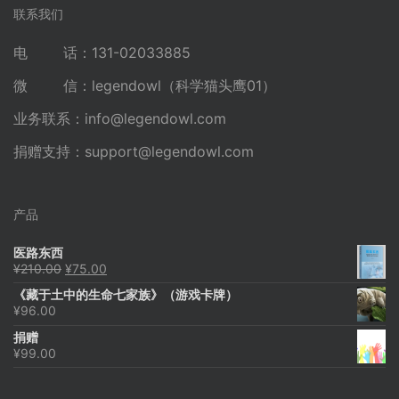
联系我们
电 话：131-02033885
微 信：legendowl（科学猫头鹰01）
业务联系：
info@legendowl.com
捐赠支持：
support@legendowl.com
产品
医路东西
原
当
¥
210.00
¥
75.00
价
前
《藏于土中的生命七家族》（游戏卡牌）
为：
价
¥
96.00
¥210.00。
格
为：
捐赠
¥75.00。
¥
99.00