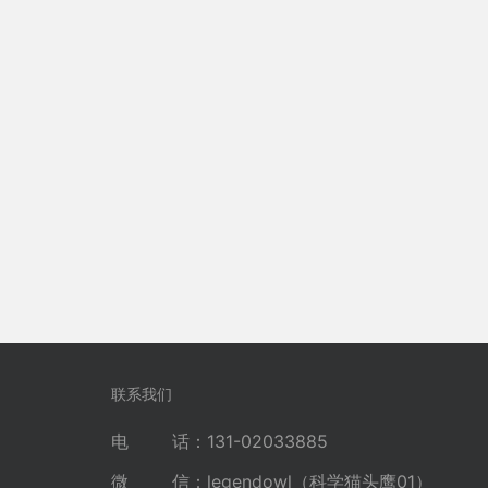
联系我们
电 话：131-02033885
微 信：legendowl（科学猫头鹰01）