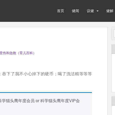
首页
健闻
议健
健解
受伤和急救（育儿百科）
子；吞下了我不小心掉下的硬币；喝了洗洁精等等等
科学猫头鹰年度会员
or
科学猫头鹰年度VIP会