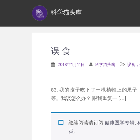
S
科学猫头鹰
k
i
p
t
o
误 食
m
a
2018年1月11日
科学猫头鹰
误食，
i
n
c
83. 我的孩子吃下了一棵植物上的果
o
等。我该怎么办？ 跟我重复一 […]
n
t
e
继续阅读请订阅
健康医学专辑
,
n
员
.
t