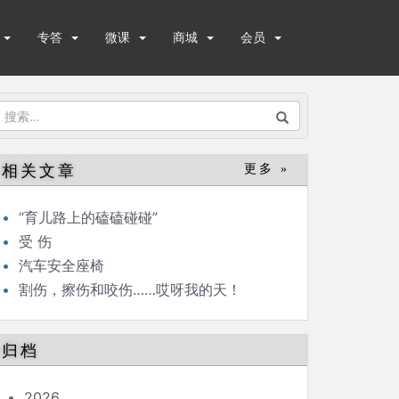
专答
微课
商城
会员
搜
索：
相关文章
更多 »
“育儿路上的磕磕碰碰”
受 伤
汽车安全座椅
割伤，擦伤和咬伤……哎呀我的天！
归档
2026