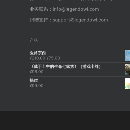
业务联系：
info@legendowl.com
捐赠支持：
support@legendowl.com
产品
医路东西
原
当
¥
210.00
¥
75.00
价
前
《藏于土中的生命七家族》（游戏卡牌）
为：
价
¥
96.00
¥210.00。
格
为：
捐赠
¥75.00。
¥
99.00