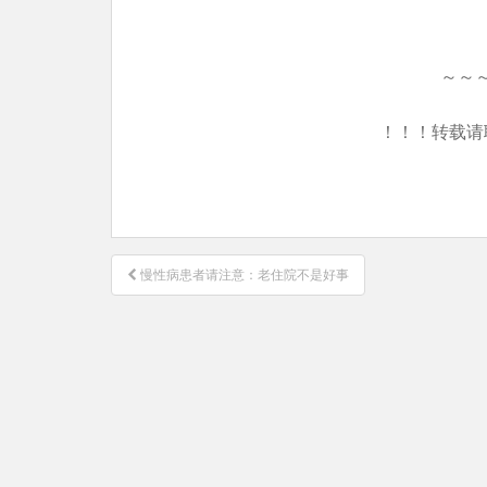
～～
！！！转载请
文
慢性病患者请注意：老住院不是好事
章
导
航