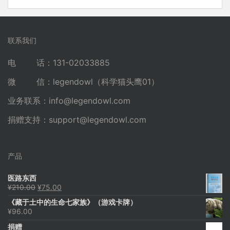
联系我们
电 话：131-02033885
微 信：legendowl（科学猫头鹰01）
业务联系：
info@legendowl.com
捐赠支持：
support@legendowl.com
产品
医路东西
原
当
¥
210.00
¥
75.00
价
前
《藏于土中的生命七家族》（游戏卡牌）
为：
价
¥
96.00
¥210.00。
格
为：
捐赠