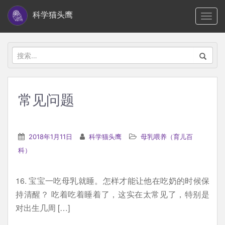
S
科学猫头鹰
TOGG
k
i
p
搜
t
索：
o
m
常见问题
a
i
n
2018年1月11日
科学猫头鹰
母乳喂养（育儿百
c
科）
o
n
16. 宝宝一吃母乳就睡。怎样才能让他在吃奶的时候保
t
持清醒？ 吃着吃着睡着了，这实在太常见了，特别是
e
对出生几周 […]
n
t