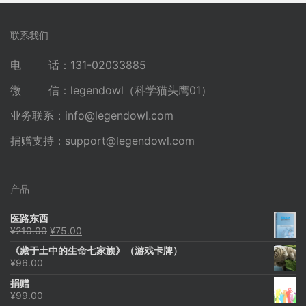
联系我们
电 话：131-02033885
微 信：legendowl（科学猫头鹰01）
业务联系：
info@legendowl.com
捐赠支持：
support@legendowl.com
产品
医路东西
原
当
¥
210.00
¥
75.00
价
前
《藏于土中的生命七家族》（游戏卡牌）
为：
价
¥
96.00
¥210.00。
格
为：
捐赠
¥75.00。
¥
99.00