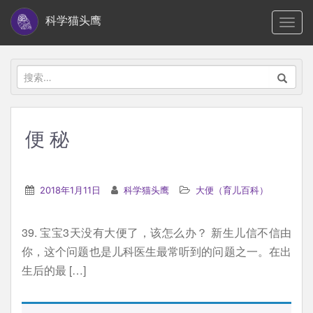
S
科学猫头鹰
TOGG
k
i
p
搜
t
索：
o
m
便 秘
a
i
n
2018年1月11日
科学猫头鹰
大便（育儿百科）
c
o
39. 宝宝3天没有大便了，该怎么办？ 新生儿信不信由
n
你，这个问题也是儿科医生最常听到的问题之一。在出
t
生后的最 […]
e
n
t