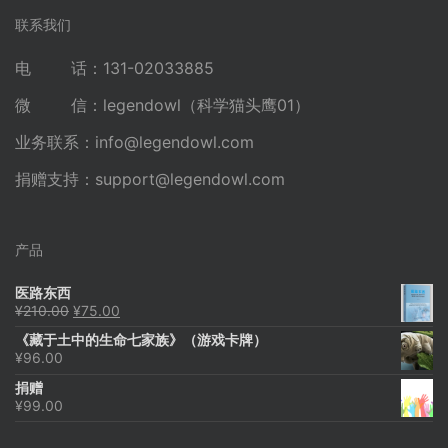
联系我们
电 话：131-02033885
微 信：legendowl（科学猫头鹰01）
业务联系：
info@legendowl.com
捐赠支持：
support@legendowl.com
产品
医路东西
原
当
¥
210.00
¥
75.00
价
前
《藏于土中的生命七家族》（游戏卡牌）
为：
价
¥
96.00
¥210.00。
格
为：
捐赠
¥75.00。
¥
99.00