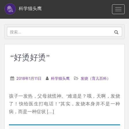
S
科学猫头鹰
TOGG
k
i
p
搜
t
索：
o
m
“好烫好烫”
a
i
n
2018年1月11日
科学猫头鹰
发烧（育儿百科）
c
o
孩子一发热，父母就慌神。“难道是？哦，天啊，发烧
n
了！快给医生打电话！”其实，发烧本身并不是一种
t
病，而是一种症状 […]
e
n
t