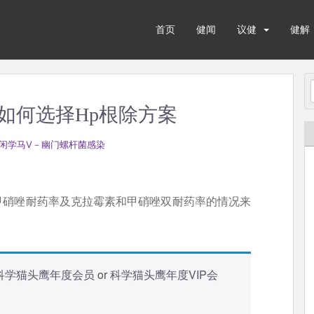
首页
健闻
议健
健解
如何选择Hp根除方案
闲学马V－幽门螺杆菌感染
甲硝唑耐药率及克拉霉素和甲硝唑双耐药率的情况来
科学猫头鹰年度会员
or
科学猫头鹰年度VIP会