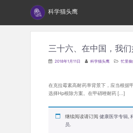
S
科学猫头鹰
k
i
p
t
o
三十六、在中国，我们
m
a
2018年1月11日
科学猫头鹰
忙里偷
i
n
c
在克拉霉素高耐药率背景下，应当根据
o
选择Hp根除方案。在甲硝唑耐药 […]
n
t
e
继续阅读请订阅
健康医学专辑
,
n
员
.
t