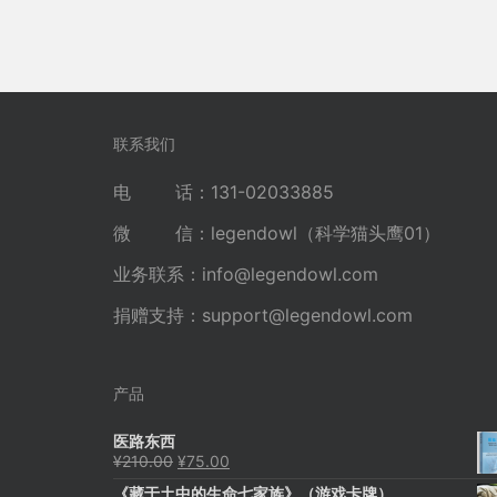
联系我们
电 话：131-02033885
微 信：legendowl（科学猫头鹰01）
业务联系：
info@legendowl.com
捐赠支持：
support@legendowl.com
产品
医路东西
原
当
¥
210.00
¥
75.00
价
前
《藏于土中的生命七家族》（游戏卡牌）