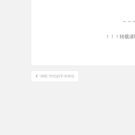
～～
！！！转载请
文
“神医”华佗的手术神话
章
导
航