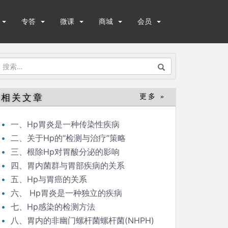
专答
微课
商城
会员
搜
索：
相关文章
更多 »
一、Hp胃炎是一种传染性疾病
二、关于Hp的“检测与治疗”策略
三、根除Hp对胃酸分泌的影响
四、胃内菌群与胃部疾病的关系
五、Hp与胃癌的关系
六、 Hp胃炎是一种独立的疾病
七、Hp感染的检测方法
八、胃内的非幽门螺杆菌螺杆菌(NHPH)