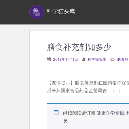
S
科学猫头鹰
k
i
p
t
o
膳食补充剂知多少
m
a
2018年1月11日
科学猫头鹰
膳食补
i
n
c
【友情提示】膳食补充剂在国内俗称保健
o
后来归国家食品药品监督局管， […]
n
t
e
继续阅读请订阅
健康医学专辑
,
n
员
.
t