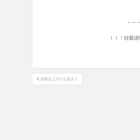
～～
！！！转载请
文
高楼边上为什么风大？
章
导
航