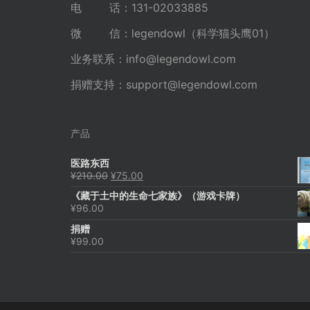
电 话：131-02033885
微 信：legendowl（科学猫头鹰01）
业务联系：
info@legendowl.com
捐赠支持：
support@legendowl.com
产品
医路东西
原
当
¥
210.00
¥
75.00
价
前
《藏于土中的生命七家族》（游戏卡牌）
为：
价
¥
96.00
¥210.00。
格
为：
捐赠
¥75.00。
¥
99.00