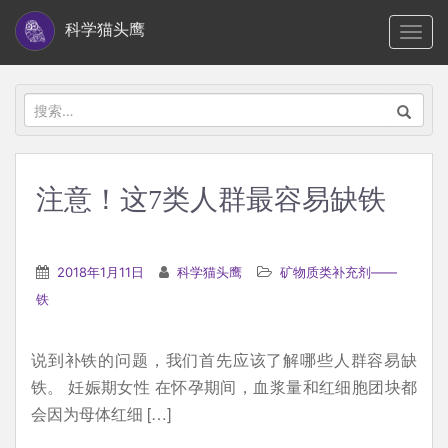
S
科学猫头鹰
TOGG
k
i
p
搜
t
索：
o
m
注意！这7类人群最容易缺铁
a
i
n
2018年1月11日
科学猫头鹰
矿物质类补充剂——
c
铁
o
n
说到补铁的问题，我们首先应该了解哪些人群容易缺
t
铁。 妊娠期女性 在怀孕期间，血浆量和红细胞团块都
e
会因为母体红细 […]
n
t