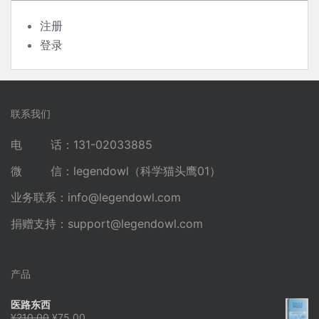
注册
登录
联系我们
电 话：131-02033885
微 信：legendowl（科学猫头鹰01）
业务联系：
info@legendowl.com
捐赠支持：
support@legendowl.com
产品
医路东西
原
当
¥
210.00
¥
75.00