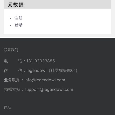
元数据
注册
登录
联系我们
电 话：131-02033885
微 信：legendowl（科学猫头鹰01）
业务联系：
info@legendowl.com
捐赠支持：
support@legendowl.com
产品