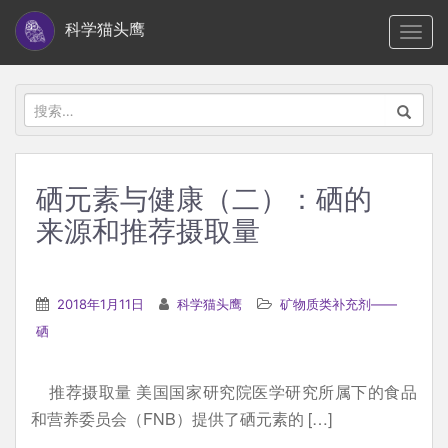
S
科学猫头鹰
TOGG
k
i
p
搜
t
索：
o
m
硒元素与健康（二）：硒的
a
来源和推荐摄取量
i
n
c
2018年1月11日
科学猫头鹰
矿物质类补充剂——
o
硒
n
t
e
推荐摄取量 美国国家研究院医学研究所属下的食品
n
和营养委员会（FNB）提供了硒元素的 […]
t