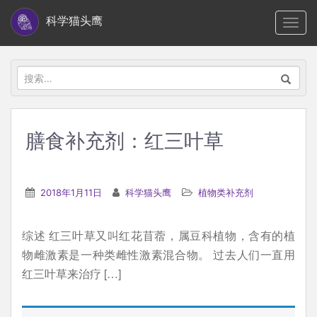
S
科学猫头鹰
TOGG
k
i
p
搜
t
索：
o
m
膳食补充剂：红三叶草
a
i
n
2018年1月11日
科学猫头鹰
植物类补充剂
c
o
综述 红三叶草又叫红花苜蓿，属豆科植物，含有的植
n
物雌激素是一种类雌性激素混合物。 过去人们一直用
t
红三叶草来治疗 […]
e
n
t