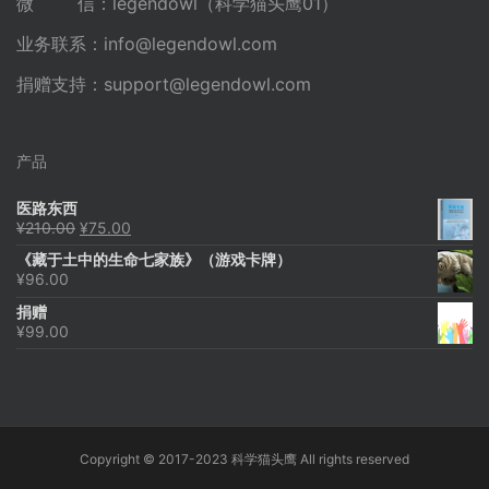
微 信：legendowl（科学猫头鹰01）
业务联系：
info@legendowl.com
捐赠支持：
support@legendowl.com
产品
医路东西
原
当
¥
210.00
¥
75.00
价
前
《藏于土中的生命七家族》（游戏卡牌）
为：
价
¥
96.00
¥210.00。
格
为：
捐赠
¥75.00。
¥
99.00
Copyright © 2017-2023 科学猫头鹰 All rights reserved