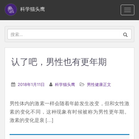
S
科学猫头鹰
TOGG
k
i
p
搜
t
索：
o
m
认了吧，男性也有更年期
a
i
n
2018年1月11日
科学猫头鹰
男性健康正文
c
o
男性体内的激素一样会随着年龄发生改变，但和女性激
n
素的变化不同，这种现象有时候被称为男性更年期。
t
激素的变化是衰 […]
e
n
t