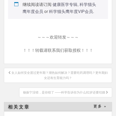
继续阅读请订阅
健康医学专辑
,
科学猫头
鹰年度会员
or
科学猫头鹰年度VIP会员
.
～～～欢迎转发～～～
！！！转载请联系我们获取授权！！！
文
女人如何安全渡过更年期？潮热如何解决？需要吃药调理吗？更年期妇
章
女还有生育能力吗？
导
航
杨振宁没错，是你错了 ——科学告诉你为什么82岁还要结婚
相关文章
更多 »