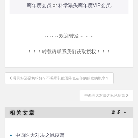
鹰年度会员
or
科学猫头鹰年度VIP会员
.
～～～欢迎转发～～～
！！！转载请联系我们获取授权！！！
文
母乳好还是奶粉好？不喝母乳能否降低遗传病的发病概率？
章
导
中西医大对决之麻风病篇
航
相关文章
更多 »
中西医大对决之鼠疫篇