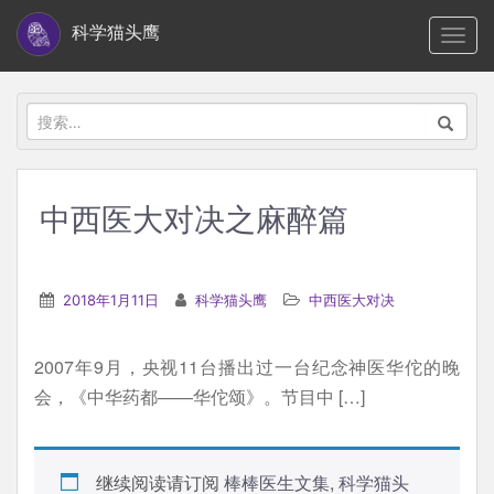
S
科学猫头鹰
TOGG
k
i
p
搜
t
索：
o
m
中西医大对决之麻醉篇
a
i
n
2018年1月11日
科学猫头鹰
中西医大对决
c
o
2007年9月，央视11台播出过一台纪念神医华佗的晚
n
会，《中华药都——华佗颂》。节目中 […]
t
e
n
继续阅读请订阅
棒棒医生文集
,
科学猫头
t