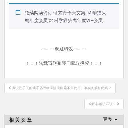
继续阅读请订阅
方舟子美文集
,
科学猫头
鹰年度会员
or
科学猫头鹰年度VIP会员
.
～～～欢迎转发～～～
！！！转载请联系我们获取授权！！！
文
据说洗手间的烘手器因细菌滋生问题不宜使用。事实真的如此吗？
章
导
全民补碘该不该？
航
相关文章
更多 »