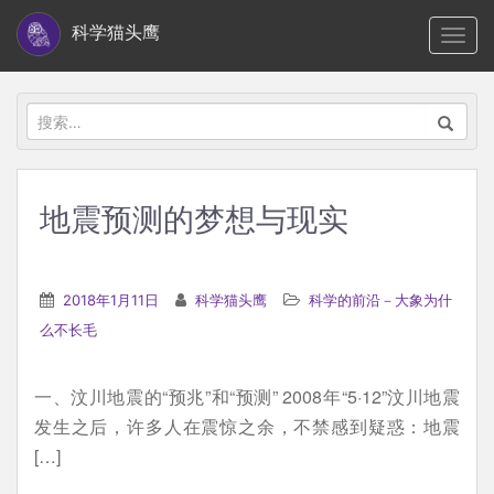
S
科学猫头鹰
TOGG
k
i
p
搜
t
索：
o
m
地震预测的梦想与现实
a
i
n
2018年1月11日
科学猫头鹰
科学的前沿－大象为什
c
么不长毛
o
n
一、汶川地震的“预兆”和“预测” 2008年“5·12”汶川地震
t
发生之后，许多人在震惊之余，不禁感到疑惑：地震
e
[…]
n
t