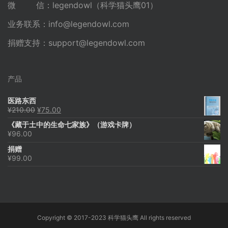
微 信：legendowl（科学猫头鹰01）
业务联系：
info@legendowl.com
捐赠支持：
support@legendowl.com
产品
医路东西
原
当
¥
210.00
¥
75.00
价
前
《藏于土中的生命七家族》（游戏卡牌）
为：
价
¥
96.00
¥210.00。
格
为：
捐赠
¥75.00。
¥
99.00
Copyright © 2017-2023 科学猫头鹰 All rights reserved