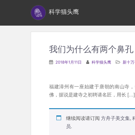
S
科学猫头鹰
k
i
p
t
o
我们为什么有两个鼻孔
m
a
2018年1月11日
科学猫头鹰
新十万
i
n
c
福建漳州有一座始建于唐朝的南山寺，
o
佛，据说是建寺之初聘请名匠，用长 […]
n
t
e
继续阅读请订阅
方舟子美文集
,
n
员
.
t