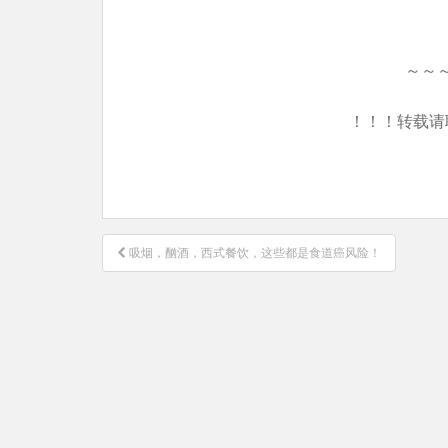
～～
！！！转载请
文
吸烟，酗酒，西式餐饮，这些都是食道癌风险！
章
导
航