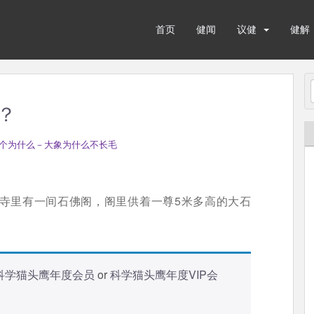
首页
健闻
议健
健解
？
个为什么－大象为什么不长毛
寺里有一间石佛阁，阁里供着一尊5米多高的大石
科学猫头鹰年度会员
or
科学猫头鹰年度VIP会