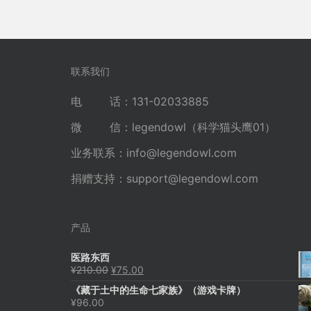
联系我们
电 话：131-02033885
微 信：legendowl（科学猫头鹰01）
业务联系：
info@legendowl.com
捐赠支持：
support@legendowl.com
产品
医路东西
原
当
¥
210.00
¥
75.00
价
前
《藏于土中的生命七家族》（游戏卡牌）
为：
价
¥
96.00
¥210.00。
格