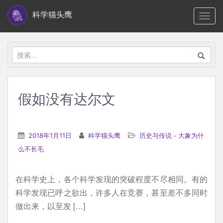
S
科学猫头鹰
TOGG
k
i
p
搜
t
索：
o
m
假如没有达尔文
a
i
n
2018年1月11日
科学猫头鹰
历史与传说－大象为什
c
么不长毛
o
n
在科学史上，各个科学发现的突破程度不尽相同。有的
t
科学发现已呼之欲出，许多人在竞赛，甚至差不多同时
e
做出来，以至发 […]
n
t