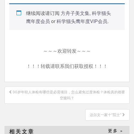
继续阅读请订阅
方舟子美文集
,
科学猫头
鹰年度会员
or
科学猫头鹰年度VIP会员
.
～～～欢迎转发～～～
！！！转载请联系我们获取授权！！！
文
30岁年轻人体检有哪些是必需项目，怎么避免过度体检？体检真的都要
章
空腹吗？
导
航
达尔文一家十“院士”
相关文章
更多 »