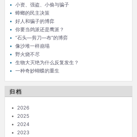
小资、强盗、小偷与骗子
蟑螂的民主决策
好人和骗子的博弈
你要当鸽派还是鹰派？
“石头—剪刀—布”的博弈
像沙堆一样崩塌
野火烧不尽
生物大灭绝为什么反复发生？
一种奇妙蝴蝶的重生
归档
2026
2025
2024
2023