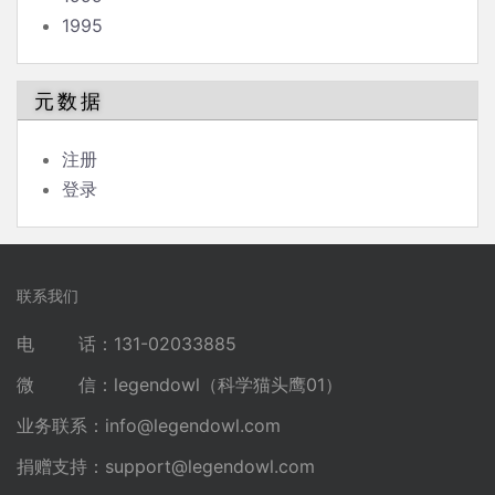
1995
元数据
注册
登录
联系我们
电 话：131-02033885
微 信：legendowl（科学猫头鹰01）
业务联系：
info@legendowl.com
捐赠支持：
support@legendowl.com