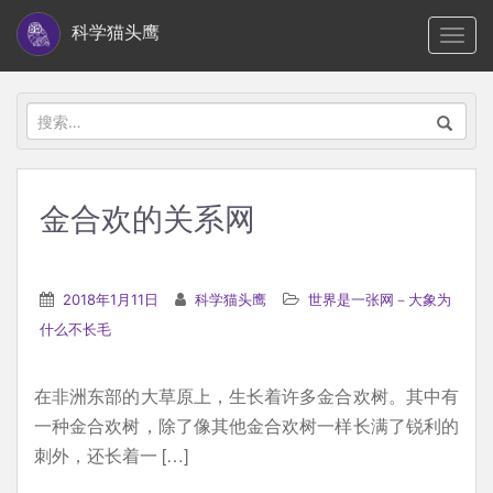
S
科学猫头鹰
TOGG
k
i
p
搜
t
索：
o
m
金合欢的关系网
a
i
n
2018年1月11日
科学猫头鹰
世界是一张网－大象为
c
什么不长毛
o
n
在非洲东部的大草原上，生长着许多金合欢树。其中有
t
一种金合欢树，除了像其他金合欢树一样长满了锐利的
e
刺外，还长着一 […]
n
t