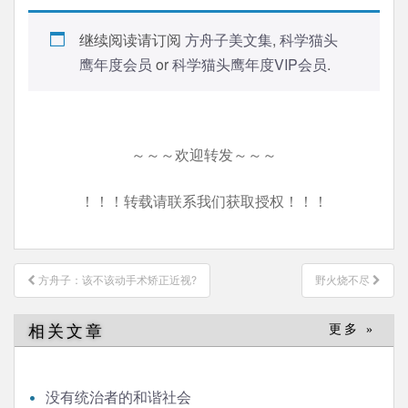
继续阅读请订阅
方舟子美文集
,
科学猫头
鹰年度会员
or
科学猫头鹰年度VIP会员
.
～～～欢迎转发～～～
！！！转载请联系我们获取授权！！！
文
方舟子：该不该动手术矫正近视?
野火烧不尽
章
导
相关文章
更多 »
航
没有统治者的和谐社会