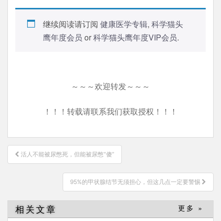
继续阅读请订阅
健康医学专辑
,
科学猫头
鹰年度会员
or
科学猫头鹰年度VIP会员
.
～～～欢迎转发～～～
！！！转载请联系我们获取授权！！！
文
活人不能被尿憋死，但能被尿憋“傻”
章
导
95%的甲状腺结节无须担心，但这几点一定要警惕
航
相关文章
更多 »