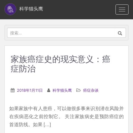
S
科学猫头鹰
TOGG
k
i
p
搜
t
索：
o
m
家族癌症史的现实意义：癌
a
症防治
i
n
c
2018年1月11日
科学猫头鹰
癌症杂谈
o
n
t
如果家族中有人患癌，可以做很多事来识别潜在风险并
e
在疾病恶化之前控制它。 关注家族病史是预防癌症的
n
首道防线。如果 […]
t