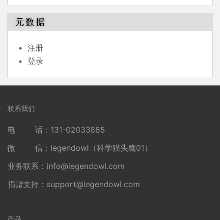
元数据
注册
登录
联系我们
电 话：131-02033885
微 信：legendowl（科学猫头鹰01）
业务联系：
info@legendowl.com
捐赠支持：
support@legendowl.com
产品