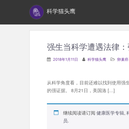
S
科学猫头鹰
k
i
p
t
o
强生当科学遭遇法律：
m
a
2018年1月11日
科学猫头鹰
卵巢癌
i
n
c
从科学角度看，目前还难以找到使用强
o
的强证据。 8月21日，美国洛 […]
n
t
e
继续阅读请订阅
健康医学专辑
,
n
员
.
t