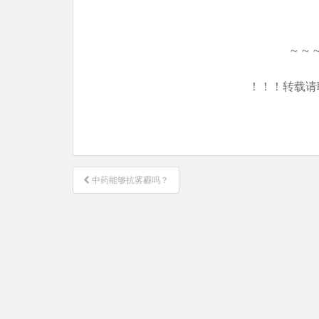
～～
！！！转载请
文
中药能够抗雾霾吗？
章
导
航