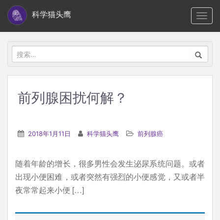
S
科学猫头鹰
TOGG
k
i
p
搜
t
索：
o
m
前列腺困扰何解？
a
i
n
2018年1月11日
科学猫头鹰
前列腺癌
c
o
随着年龄的增长，很多男性会发生泌尿系统问题。或者
n
出现小便困难，或者突然有强烈的小便感觉，又或者半
t
夜常常起来小便 […]
e
n
t