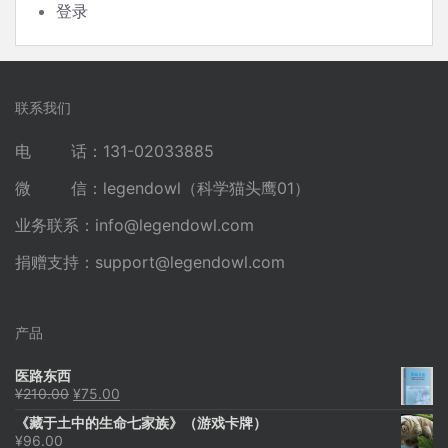
登录
联系我们
电 话：131-02033885
微 信：legendowl（科学猫头鹰01）
业务联系：
info@legendowl.com
捐赠支持：
support@legendowl.com
产品
医路东西
原
当
¥
210.00
¥
75.00
价
前
《藏于土中的生命七家族》（游戏卡牌）
为：
价
¥
96.00
¥210.00。
格