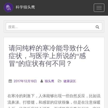
S
科学猫头鹰
TOGG
k
i
p
搜
t
索：
o
m
请问纯粹的寒冷能导致什么
a
症状，与医学上所说的“感
i
n
冒”的症状有何不同？
c
o
n
2017年12月19日
猫头鹰
健康误区
t
e
在寒冷的刺激下，人体能够出现一些自然反应，比如说
n
流鼻涕、打喷嚏，和感冒的症状很像，但是在注意保暖
t