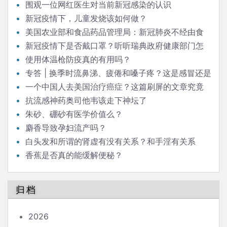
围观一位网红医生对当前新冠感染的认识
新冠疫情下，儿童发烧该如何做？
美国农业部和食品药品管理局：新冠肺炎不经由食
品或食品包装传播
新冠疫情下是否戴口罩？听听瑞典政府健康部门怎
么说
使用体温枪防疫真的有用吗？
专答 | 换季时流鼻涕、疲倦和嗓子疼？这是感冒还是
过敏？
一个中国人去美国治疗癌症？这篇刷屏的文章究竟
该怎么解读
抗流感神药奥司他韦该走下神坛了
朱砂、硼砂有医学价值么？
麝香导致孕妇流产吗？
白头发和所谓的肾虚有没有关系？和手淫有关系
吗？手淫到底有没有害？中医所谓的肾虚症状是什么原
香蕉是否真的能缓解便秘？
因，怎么治疗？
归档
2026