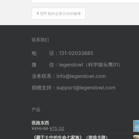
文
指甲真的会警示你的健康
章
导
航
联系我们
电 话：131-02033885
微 信：legendowl（科学猫头鹰01）
业务联系：
info@legendowl.com
捐赠支持：
support@legendowl.com
产品
医路东西
原
当
¥
210.00
¥
75.00
价
前
《藏于土中的生命七家族》（游戏卡牌）