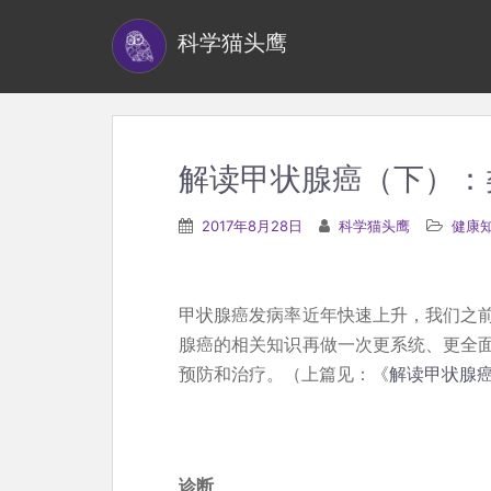
S
科学猫头鹰
k
i
p
t
o
解读甲状腺癌（下）：
m
a
2017年8月28日
科学猫头鹰
健康
i
n
c
甲状腺癌发病率近年快速上升，我们之
o
腺癌的相关知识再做一次更系统、更全
n
预防和治疗。（上篇见：《
解读甲状腺
t
e
n
诊断
t