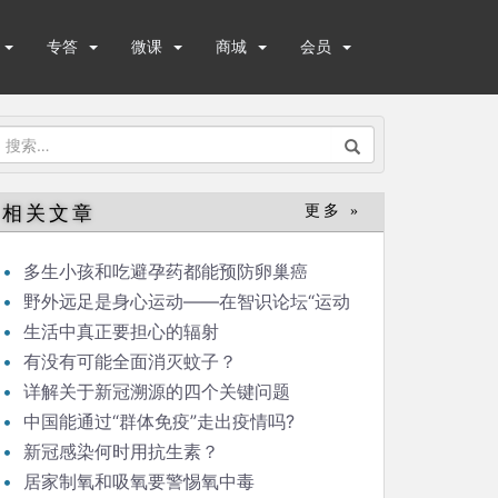
专答
微课
商城
会员
搜
索：
相关文章
更多 »
多生小孩和吃避孕药都能预防卵巢癌
野外远足是身心运动——在智识论坛“运动
与健康”的发言
生活中真正要担心的辐射
有没有可能全面消灭蚊子？
详解关于新冠溯源的四个关键问题
中国能通过“群体免疫”走出疫情吗?
新冠感染何时用抗生素？
居家制氧和吸氧要警惕氧中毒