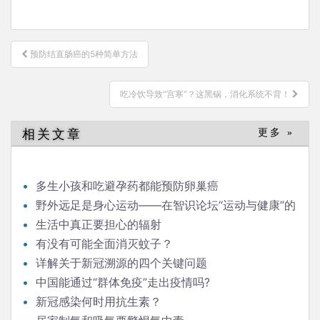
文
预防结直肠癌的5种简单方法
章
导
吃冷饮导致“宫寒”？这黑锅，消化系统不背！
航
相关文章
更多 »
多生小孩和吃避孕药都能预防卵巢癌
野外远足是身心运动——在智识论坛“运动与健康”的
发言
生活中真正要担心的辐射
有没有可能全面消灭蚊子？
详解关于新冠溯源的四个关键问题
中国能通过“群体免疫”走出疫情吗?
新冠感染何时用抗生素？