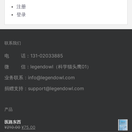
注册
登录
联系我们
电 话：131-02033885
微 信：legendowl（科学猫头鹰01）
业务联系：
info@legendowl.com
捐赠支持：
support@legendowl.com
产品
医路东西
原
当
¥
210.00
¥
75.00