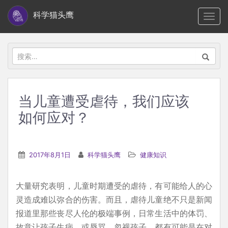
S
科学猫头鹰
TOGG
k
i
p
搜
t
索：
o
m
当儿童遭受虐待，我们应该
a
如何应对？
i
n
c
2017年8月1日
科学猫头鹰
健康知识
o
n
t
大量研究表明，儿童时期遭受的虐待，有可能给人的心
e
灵造成难以弥合的伤害。而且，虐待儿童绝不只是新闻
n
报道里那些丧尽人伦的极端事例，日常生活中的体罚、
t
故意让孩子生病，或辱骂、忽视孩子，都有可能是在对