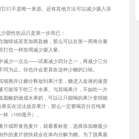
但它们不是唯一来源。还有其他方法可以减少摄入添
减少甜性饮品只是第一步而已：
在咖啡或茶里加两匙糖，那么可以在第一周将分量
苏打也一样按周减少摄入量。
中减少一点点——试着减少四分之一，再减少三分
不同为止。你也许会更喜欢这种少糖的口味。
其细胞并让糖分释放到果汁里，糖进入血液的速度
量可能等于吃三个水果。与其喝果汁，不如吃一片
低脂酸奶做成水果奶，可以让只能喝的果汁变得能
。如果实在没法放弃果汁，那么一定要喝百分百纯果
杯（100毫升）。
麦片或即食燕麦片，就看看标签，选择添加糖最少
制作的麦片很快就会在体内分解为糖。为了脱离最