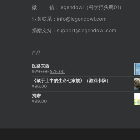
微 信：legendowl（科学猫头鹰01）
业务联系：
info@legendowl.com
捐赠支持：
support@legendowl.com
产品
医路东西
原
当
¥
210.00
¥
75.00
价
前
《藏于土中的生命七家族》（游戏卡牌）
为：
价
¥
96.00
¥210.00。
格
为：
捐赠
¥75.00。
¥
99.00