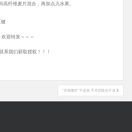
和高纤维麦片混合，再加点儿水果。
夏健
～欢迎转发～～～
联系我们获取授权！！！
“宫颈糜烂”不是病 手术切除实不该