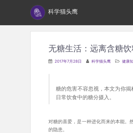
S
科学猫头鹰
k
i
p
t
o
无糖生活：远离含糖饮
m
a
2017年7月28日
科学猫头鹰
健康
i
n
c
糖的危害不容忽视，本文为你揭
o
日常饮食中的糖分摄入。
n
t
e
对糖的喜爱，是一种进化而来的本能。
n
的隐患。
t