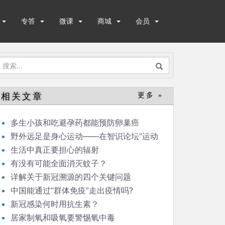
专答
微课
商城
会员
搜
索：
相关文章
更多 »
多生小孩和吃避孕药都能预防卵巢癌
野外远足是身心运动——在智识论坛“运动
与健康”的发言
生活中真正要担心的辐射
有没有可能全面消灭蚊子？
详解关于新冠溯源的四个关键问题
中国能通过“群体免疫”走出疫情吗?
新冠感染何时用抗生素？
居家制氧和吸氧要警惕氧中毒