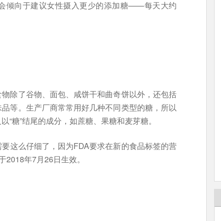
脏协会倾向于建议女性摄入更少的添加糖——每天大约
食物除了谷物、面包、咸饼干和曲奇饼以外，还包括
味品等。生产厂商常常用好几种不同类型的糖，所以
以“糖”结尾的成分，如蔗糖、果糖和麦芽糖。
要这么仔细了，因为FDA要求在新的食品标签的营
2018年7月26日生效。