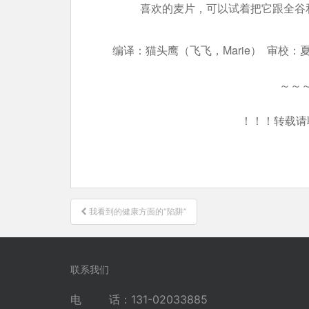
喜欢的麦片，可以试着把它跟全谷
编译：猫头鹰（飞飞，Marie） 审校：
～～
！！！转载请
文
我看到的健康方面的“陷阱”
章
导
航
联系我们
电 话：131-02033885