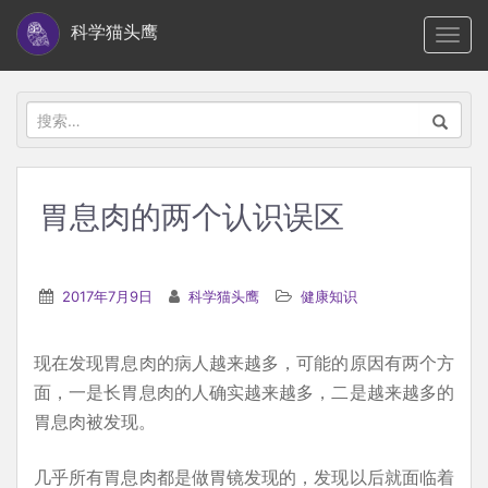
S
科学猫头鹰
TOGG
k
i
p
搜
t
索：
o
m
胃息肉的两个认识误区
a
i
n
2017年7月9日
科学猫头鹰
健康知识
c
o
现在发现胃息肉的病人越来越多，可能的原因有两个方
n
面，一是长胃息肉的人确实越来越多，二是越来越多的
t
胃息肉被发现。
e
n
几乎所有胃息肉都是做胃镜发现的，发现以后就面临着
t