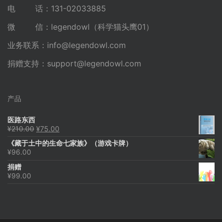
电 话：131-02033885
微 信：legendowl（科学猫头鹰01）
业务联系：
info@legendowl.com
捐赠支持：
support@legendowl.com
产品
医路东西
原
当
¥
210.00
¥
75.00
价
前
《藏于土中的生命七家族》（游戏卡牌）
为：
价
¥
96.00
¥210.00。
格
为：
捐赠
¥75.00。
¥
99.00