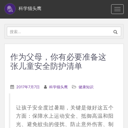
S
科学猫头鹰
TOGG
k
i
p
搜
t
索：
o
m
作为父母，你有必要准备这
a
张儿童安全防护清单
i
n
c
2017年7月7日
科学猫头鹰
健康知识
o
n
t
让孩子安全度过暑期，关键是做好这五个
e
方面：保障水上运动安全、抵御高温和阳
n
光、避免蚊虫的侵扰、防止意外伤害、制
t