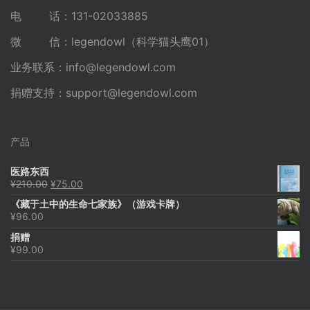
电 话：131-02033885
微 信：legendowl（科学猫头鹰01）
业务联系：
info@legendowl.com
捐赠支持：
support@legendowl.com
产品
医路东西
原
当
¥
210.00
¥
75.00
价
前
《藏于土中的生命七家族》（游戏卡牌）
为：
价
¥
96.00
¥210.00。
格
为：
捐赠
¥75.00。
¥
99.00