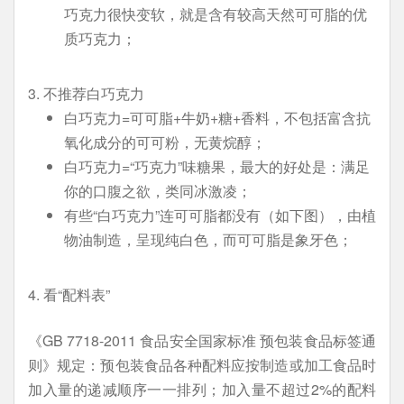
巧克力很快变软，就是含有较高天然可可脂的优
质巧克力；
3. 不推荐白巧克力
白巧克力=可可脂+牛奶+糖+香料，不包括富含抗
氧化成分的可可粉，无黄烷醇；
白巧克力=“巧克力”味糖果，最大的好处是：满足
你的口腹之欲，类同冰激凌；
有些“白巧克力”连可可脂都没有（如下图），由植
物油制造，呈现纯白色，而可可脂是象牙色；
4. 看“配料表”
《GB 7718-2011 食品安全国家标准 预包装食品标签通
则》规定：预包装食品各种配料应按制造或加工食品时
加入量的递减顺序一一排列；加入量不超过2%的配料