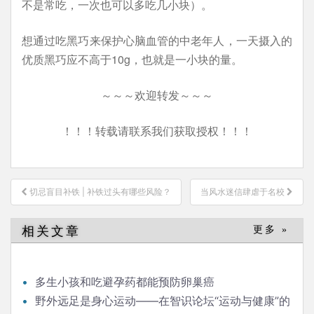
不是常吃，一次也可以多吃几小块）。
想通过吃黑巧来保护心脑血管的中老年人，一天摄入的
优质黑巧应不高于10g，也就是一小块的量。
～～～欢迎转发～～～
！！！转载请联系我们获取授权！！！
文
切忌盲目补铁 | 补铁过头有哪些风险？
当风水迷信肆虐于名校
章
导
相关文章
更多 »
航
多生小孩和吃避孕药都能预防卵巢癌
野外远足是身心运动——在智识论坛“运动与健康”的