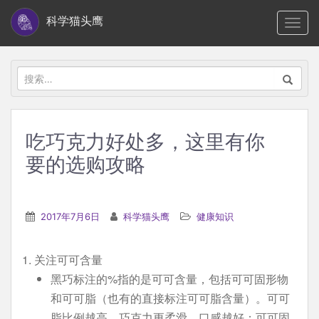
S
科学猫头鹰
TOGG
k
i
p
搜
t
索：
o
m
吃巧克力好处多，这里有你
a
要的选购攻略
i
n
c
2017年7月6日
科学猫头鹰
健康知识
o
n
t
1. 关注可可含量
e
黑巧标注的%指的是可可含量，包括可可固形物
n
和可可脂（也有的直接标注可可脂含量）。可可
t
脂比例越高，巧克力更柔滑，口感越好；可可固