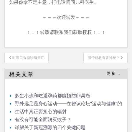
如果你拿不定主意，打电话问问儿科医生。
～～～欢迎转发～～～
！！！转载请联系我们获取授权！！！
文
咀嚼口香糖诊断癌症
藏传佛教有多神秘？
章
导
相关文章
更多 »
航
多生小孩和吃避孕药都能预防卵巢癌
野外远足是身心运动——在智识论坛“运动与健康”的
发言
生活中真正要担心的辐射
有没有可能全面消灭蚊子？
详解关于新冠溯源的四个关键问题