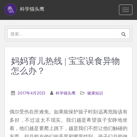
S
科学猫头鹰
TOGG
k
i
p
搜
t
索：
o
m
妈妈育儿热线 | 宝宝误食异物
a
怎么办？
i
n
c
2017年4月20日
科学猫头鹰
健康知识
o
n
t
偶尔受伤在所难免。如果能保护孩子时刻远离危险该有
e
多好，不过这太不现实。我们越是希望孩子安静地坐
n
着，他们越是要爬上跳下，越是我们不想让他们触碰的
t
东西，却总能在他们的手里和嘴里找到，孩子们总能做