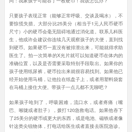
问：我家孩子可能吞了一枚硬币！我该怎么办？
只要孩子表现正常（能够正常呼吸、交谈及喝水），不
要惊慌失措。大部分比25美分（相当于1元人民币硬币
尺寸）小的硬币会毫无阻碍地通过消化道。联系儿科医
生，他或许会建议你连续几天观察孩子的大便，直到找
到硬币。如果硬币一直没有被排泄出来，可能就得求助
医生了。拍一次简单的X光片就可以知道硬币在体内的
准确位置，以及是否需要采取特别手段取出。如果你的
孩子使用纸尿裤，硬币拉出来就很容易找到。如果他已
经开始使用马桶，让他拉在纸盘子上，或者用塑料袋套
在马桶上接住大便。带孩子一点儿都不无聊吧？
如果孩子呛到了，呼吸困难，流口水，或者疼痛（嘴
巴、喉咙或者肚子），拨打120急救电话。如果他吞下
了25美分的硬币或更大的东西，或是电池、磁铁或者像
针这类尖锐物体，打电话给医生或者直接去医院急诊。