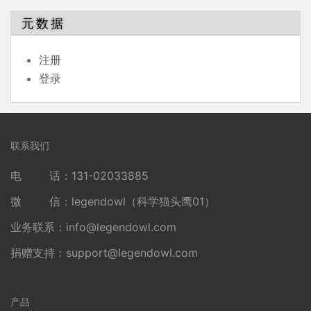
元数据
注册
登录
联系我们
电 话：131-02033885
微 信：legendowl（科学猫头鹰01）
业务联系：
info@legendowl.com
捐赠支持：
support@legendowl.com
产品