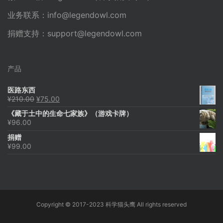
业务联系：
info@legendowl.com
捐赠支持：
support@legendowl.com
产品
医路东西
原
当
¥
210.00
¥
75.00
价
前
《藏于土中的生命七家族》（游戏卡牌）
为：
价
¥
96.00
¥210.00。
格
为：
捐赠
¥75.00。
¥
99.00
Copyright © 2017-2023 科学猫头鹰 All rights reserved