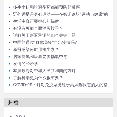
多生小孩和吃避孕药都能预防卵巢癌
野外远足是身心运动——在智识论坛“运动与健康”的
发言
生活中真正要担心的辐射
有没有可能全面消灭蚊子？
详解关于新冠溯源的四个关键问题
中国能通过“群体免疫”走出疫情吗?
新冠感染何时用抗生素？
居家制氧和吸氧要警惕氧中毒
发情的经济学
本届政府对中华人民共和国的方针
了解科学史为什么很重要？
COVID-19：针对免疫系统处于高风险状态的人的指
南
归档
2026