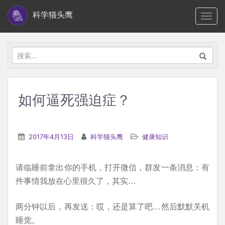
S
科学猫头鹰
TOGG
k
i
p
搜
t
索：
o
m
如何逼死强迫症？
a
i
n
2017年4月13日
科学猫头鹰
健康知识
c
o
请临睡前拿出你的手机，打开微信，群发一条消息：有
n
件事情我放在心里很久了，其实…
t
e
两分钟以后，再发送：哎，还是算了吧…然后默默关机
n
睡觉。
t