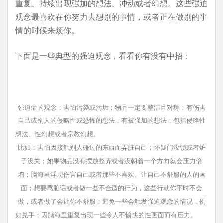
重复、持续出现强加的想法、冲动或者幻想。这些强迫
观念最喜欢在你努力去想别的事情，或者正在做别的事
情的时候来烦你。
下面是一些典型的强迫观念，看看你有没有中招：
强迫症的观念：害怕污染或污垢；物品一定要整洁且对称；有伤害
自己或别人的侵略性或恐怖的想法；有被强加的想法，包括侵略性
想法、性幻想或者宗教幻想。
比如：害怕因接触别人碰过的东西而弄脏自己；怀疑门没锁或者炉
子没关；如果物品没有摆放整齐或者没朝着一个方向就会压力倍
增；脑海里浮现伤害自己或者那些不喜欢、让自己不舒服的人的画
面；想要骂脏话或者做一些不合适的行为，这些行动你平时不会
做，或者做了会让你不舒服；避免一些会触发强迫观念的情况，例
如晃手；因脑海里重复出现一些令人不愉快的性画面而有压力。