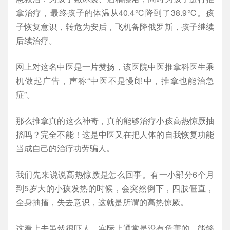
拿治疗，最终孩子的体温从40.4℃降到了38.9℃。孩
子恢复意识，转危为安后，飞机备降俄罗斯，孩子继续
后续治疗。
网上对这名中医是一片赞扬，该医院中医推拿科医生乘
机做起广告，声称“中医不是慢郎中，推拿也能治急
症”。
那么推拿真的这么神奇，真的能够治疗小孩高热惊厥抽
搐吗？完全不能！这是中医又在把人体的自我恢复功能
当成自己的治疗功劳骗人。
我们先来说说高热惊厥是怎么回事。有一小部分6个月
到5岁大的小孩发热的时候，会突然倒下，四肢僵直，
全身抽搐，失去意识，这就是所谓的高热惊厥。
这看上去虽然很吓人，实际上通常是没有危害的，能够