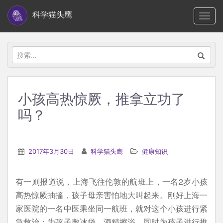
S
科学猫头鹰
TOGG
k
i
p
搜
t
索：
o
m
小孩高热惊厥，推拿立功了
a
吗？
i
n
c
2017年3月30日
科学猫头鹰
健康知识
o
n
t
有一则报道说，上海飞往伦敦的航班上，一名2岁小孩
e
高热惊厥抽搐，孩子母亲害怕地大叫起来。刚好上海一
n
家医院的一名中医乘坐同一航班，就对这个小孩进行紧
t
急救治：为孩子敷冰袋、酒精擦浴，同时为孩子进行推