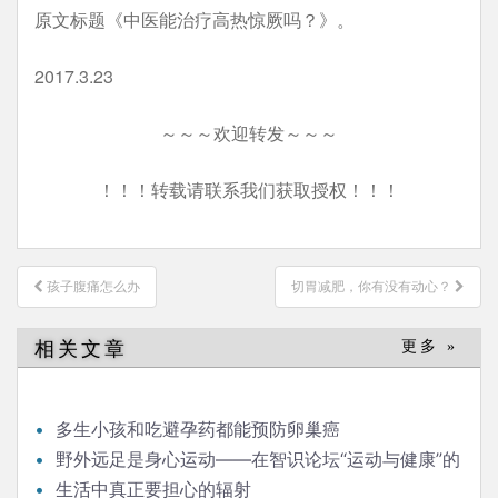
原文标题《中医能治疗高热惊厥吗？》。
2017.3.23
～～～欢迎转发～～～
！！！转载请联系我们获取授权！！！
文
孩子腹痛怎么办
切胃减肥，你有没有动心？
章
导
相关文章
更多 »
航
多生小孩和吃避孕药都能预防卵巢癌
野外远足是身心运动——在智识论坛“运动与健康”的
发言
生活中真正要担心的辐射