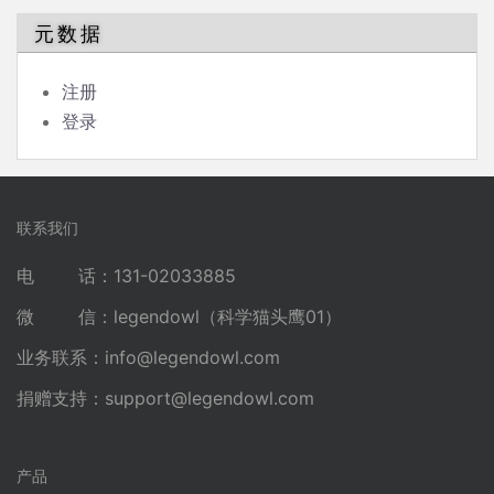
元数据
注册
登录
联系我们
电 话：131-02033885
微 信：legendowl（科学猫头鹰01）
业务联系：
info@legendowl.com
捐赠支持：
support@legendowl.com
产品