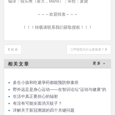
编译：猫头鹰（春天，Marie）；审校：夏健
～～～欢迎转发～～～
！！！转载请联系我们获取授权！！！
文
致 谢
三甲医院为什么更靠谱？
章
导
相关文章
更多 »
航
多生小孩和吃避孕药都能预防卵巢癌
野外远足是身心运动——在智识论坛“运动与健康”的
发言
生活中真正要担心的辐射
有没有可能全面消灭蚊子？
详解关于新冠溯源的四个关键问题