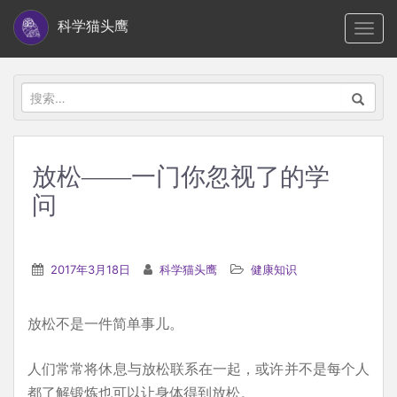
S
科学猫头鹰
TOGG
k
i
p
搜
t
索：
o
m
放松——一门你忽视了的学
a
问
i
n
c
2017年3月18日
科学猫头鹰
健康知识
o
n
t
放松不是一件简单事儿。
e
人们常常将休息与放松联系在一起，或许并不是每个人
n
都了解锻炼也可以让身体得到放松。
t