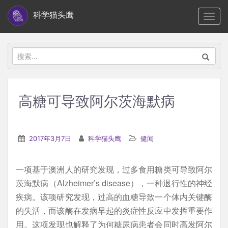
S
科学猫头鹰
TOGG
k
i
p
搜
t
索：
o
m
高糖可导致阿尔茨海默病
a
i
n
2017年3月7日
科学猫头鹰
健闻
c
o
一项基于澳洲人的研究发现，过多食用糖类可导致阿尔
n
茨海默病（Alzheimer’s disease），一种退行性的神经
t
疾病。该项研究发现，过高的血糖导致一个体内关键酶
e
的失活，而该酶在发病早起的炎症性反应中发挥重要作
n
用。这项发现也解释了为何糖尿病患者会同时高发阿尔
t