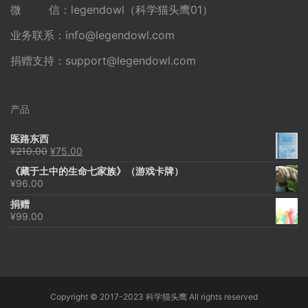
微 信：legendowl（科学猫头鹰01）
业务联系：
info@legendowl.com
捐赠支持：
support@legendowl.com
产品
医路东西
原
当
¥
210.00
¥
75.00
价
前
《藏于土中的生命七家族》（游戏卡牌）
为：
价
¥
96.00
¥210.00。
格
为：
捐赠
¥75.00。
¥
99.00
Copyright © 2017-2023 科学猫头鹰 All rights reserved