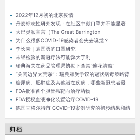
2022年12月初的北京疫情
丹麦标志性研究发现：在社区中戴口罩并不能显著
降低（新冠）感染率
大巴灵顿宣言（The Great Barrington
Declaration）
为什么很多COVID-19感染者会失去嗅觉？
李长青｜袁国勇的口罩研究
未经检验的新冠疗法可能弊大于利
瑞典海关在药品管理局协助下查禁“连花清瘟”
“关闭边界太荒谬”：瑞典颇受争议的冠状病毒策略背
后的流行病学家
糖尿病、肥胖症及其他潜在疾病，哪些新冠患者最
危险？
FDA批准首个胆管癌靶向治疗药物
FDA授权血液净化装置治疗COVID-19
德国甘格尔特市 COVID-19案例研究的初步结果和结
论
归档