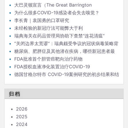
降低（新冠）感染率
大巴灵顿宣言（The Great Barrington
Declaration）
为什么很多COVID-19感染者会失去嗅觉？
李长青｜袁国勇的口罩研究
未经检验的新冠疗法可能弊大于利
瑞典海关在药品管理局协助下查禁“连花清瘟”
“关闭边界太荒谬”：瑞典颇受争议的冠状病毒策略背
后的流行病学家
糖尿病、肥胖症及其他潜在疾病，哪些新冠患者最
危险？
FDA批准首个胆管癌靶向治疗药物
FDA授权血液净化装置治疗COVID-19
德国甘格尔特市 COVID-19案例研究的初步结果和结
论
归档
2026
2025
2024