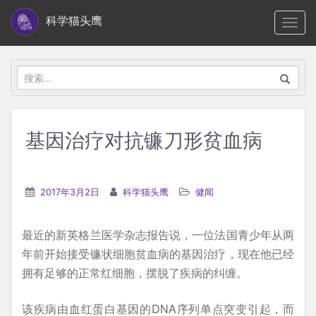
S
科学猫头鹰
TOGG
k
i
p
搜
t
索：
o
m
基因治疗对抗镰刀形贫血病
a
i
n
2017年3月2日
科学猫头鹰
健闻
c
o
最近的新英格兰医学杂志报告说，一位法国青少年从两
n
年前开始接受镰状细胞贫血病的基因治疗，现在他已经
t
拥有足够的正常红细胞，摆脱了疾病的纠缠。
e
n
该疾病由血红蛋白基因的DNA序列单点突变引起，而
t