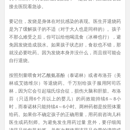
接去医院看急诊。
要记住，发烧是身体在对抗感染的表现。医生开退烧药
是为了缓解孩子的不适（对于大人也是同样的）。孩子
不那么难受之后，你可以给他喝流食（冰棒也行），避
免因发烧造成脱水。如果孩子状态好，食欲也不错，那
就没必要吃药。因为发烧本身并没什么，而且很可能会
自行退烧。
按照剂量喂食对乙酰氨基酚（泰诺林）或者布洛芬（美
林或艾德维尔）等退烧药。千万别给孩子服用阿司匹
林，因为它会引起瑞氏综合征，损伤大脑和肝脏。布洛
芬（只适用6个月以上的婴儿）的药效能持续6～8小
时，而泰诺林只能持续4～6小时。两种药都是按照体重
给药。如果你不确定孩子的正确用量，用药前咨询儿科
医生或药剂师。为避免发生用药过量 意外，要仔细阅
读药品的包装标签，并每次都使用该药品自带的滴管或