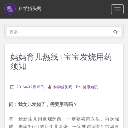
S
科学猫头鹰
TOGG
k
i
p
搜
t
索：
o
m
妈妈育儿热线 | 宝宝发烧用药
a
须知
i
n
c
2016年12月15日
科学猫头鹰
健康知识
o
n
t
问：我女儿发烧了，需要用药吗？
e
答：给新生儿用退烧药前，一定要咨询医生。再次强
n
调，未满3个月的新生儿发烧，一定要咨询医生或者直
t