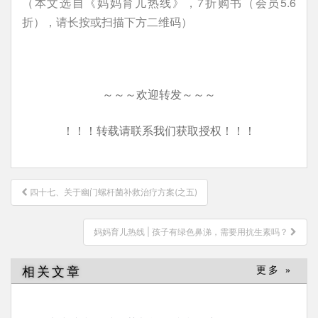
（本文选自《妈妈育儿热线》，7折购书（会员5.6
折），请长按或扫描下方二维码）
～～～欢迎转发～～～
！！！转载请联系我们获取授权！！！
文
四十七、关于幽门螺杆菌补救治疗方案(之五)
章
导
妈妈育儿热线 | 孩子有绿色鼻涕，需要用抗生素吗？
航
相关文章
更多 »