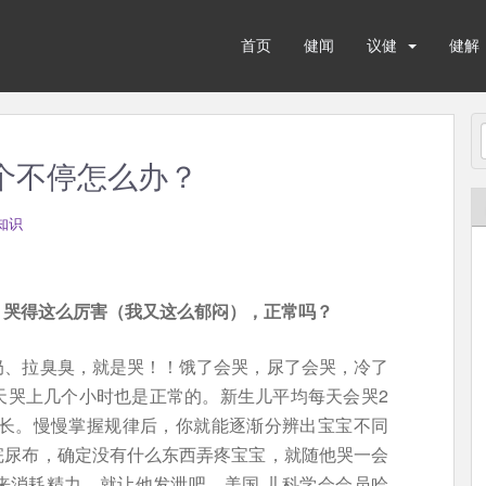
首页
健闻
议健
健解
哭个不停怎么办？
知识
！哭得这么厉害（我又这么郁闷），正常吗？
奶、拉臭臭，就是哭！！饿了会哭，尿了会哭，冷了
天哭上几个小时也是正常的。新生儿平均每天会哭2
更长。慢慢掌握规律后，你就能逐渐分辨出宝宝不同
完尿布，确定没有什么东西弄疼宝宝，就随他哭一会
来消耗精力，就让他发泄吧。美国 儿科学会会员哈