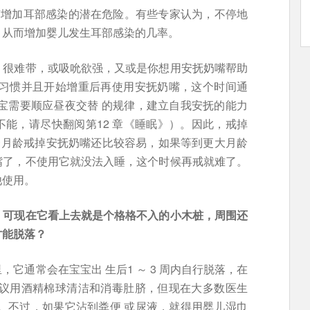
有增加耳部感染的潜在危险。有些专家认为，不停地
，从而增加婴儿发生耳部感染的几率。
，很难带，或吸吮欲强，又或是你想用安抚奶嘴帮助
养习惯并且开始增重后再使用安抚奶嘴，这个时间通
宝宝需要顺应昼夜交替 的规律，建立自我安抚的能力
能，请尽快翻阅第12 章《睡眠》）。因此，戒掉
个月龄戒掉安抚奶嘴还比较容易，如果等到更大月龄
嘴了，不使用它就没法入睡，这个时候再戒就难了。
他使用。
，可现在它看上去就是个格格不入的小木桩，周围还
才能脱落？
它通常会在宝宝出 生后1 ～ 3 周内自行脱落，在
建议用酒精棉球清洁和消毒肚脐，但现在大多数医生
。不过，如果它沾到粪便 或尿液，就得用婴儿湿巾