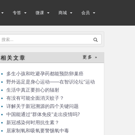
专答
微课
商城
会员
搜
索：
相关文章
更多 »
多生小孩和吃避孕药都能预防卵巢癌
野外远足是身心运动——在智识论坛“运动
与健康”的发言
生活中真正要担心的辐射
有没有可能全面消灭蚊子？
详解关于新冠溯源的四个关键问题
中国能通过“群体免疫”走出疫情吗?
新冠感染何时用抗生素？
居家制氧和吸氧要警惕氧中毒