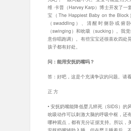
维 ·卡普（Harvey Karp）博士
宝（The Happiest Baby on t
（swaddling）、清醒时侧卧或俯卧（s
（swinging）和吮吸（sucking）。
意你唱跑调）。有些宝宝还很喜欢四处
孩子都有好处。
问：能用安抚奶嘴吗？
答：好吧，这是个充满争议的问题。请
正 方
• 安抚奶嘴能降低婴儿猝死（SIDS）
吮吸动作可以刺激大脑的呼吸中枢，还
哪种观点，都有充分证据支持。所以，美
安抚奶嘴辅助入睡，但在婴儿睡着后，