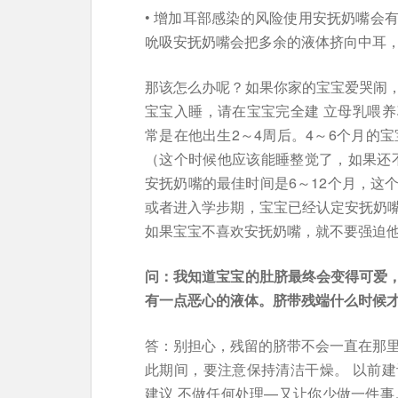
• 增加耳部感染的风险使用安抚奶嘴会
吮吸安抚奶嘴会把多余的液体挤向中耳
那该怎么办呢？如果你家的宝宝爱哭闹
宝宝入睡，请在宝宝完全建 立母乳喂
常是在他出生2～4周后。4～6个月的
（这个时候他应该能睡整觉了，如果还不
安抚奶嘴的最佳时间是6～12个月，这
或者进入学步期，宝宝已经认定安抚奶
如果宝宝不喜欢安抚奶嘴，就不要强迫
问：我知道宝宝的肚脐最终会变得可爱
有一点恶心的液体。脐带残端什么时候
答：别担心，残留的脐带不会一直在那里，
此期间，要注意保持清洁干燥。 以前
建议 不做任何处理—又让你少做一件事