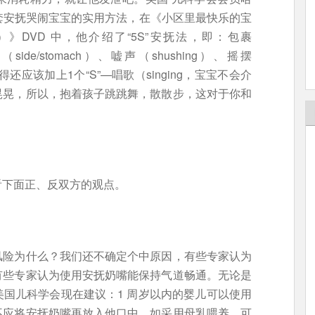
开发了一套安抚哭闹宝宝的实用方法，在《小区里最快乐的宝
he Block）》DVD 中，他介绍了“5S”安抚法，即：包裹
ide/stomach）、嘘声（shushing）、摇摆
我觉得还应该加上1个“S”—唱歌（singing，宝宝不会介
晃晃，所以，抱着孩子跳跳舞，散散步，这对于你和
看下面正、反双方的观点。
的风险为什么？我们还不确定个中原因，有些专家认为
有些专家认为使用安抚奶嘴能保持气道畅通。无论是
国儿科学会现在建议：1 周岁以内的婴儿可以使用
不应将安抚奶嘴再放入他口中。如采用母乳喂养，可