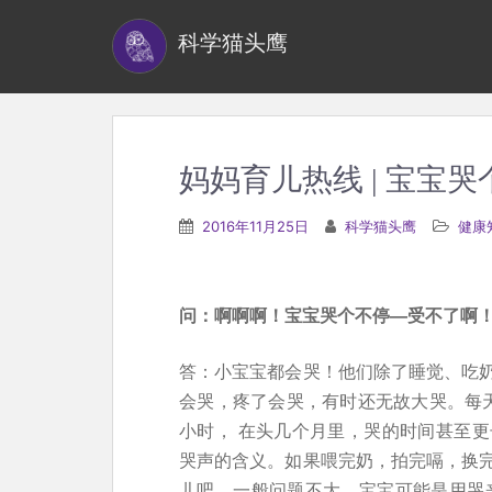
S
科学猫头鹰
k
i
p
t
o
妈妈育儿热线 | 宝宝
m
a
2016年11月25日
科学猫头鹰
健康
i
n
c
问：啊啊啊！宝宝哭个不停—受不了啊
o
n
答：小宝宝都会哭！他们除了睡觉、吃
t
会哭，疼了会哭，有时还无故大哭。每
e
小时， 在头几个月里，哭的时间甚至
n
哭声的含义。如果喂完奶，拍完嗝，换
t
儿吧，一般问题不大。宝宝可能是用哭