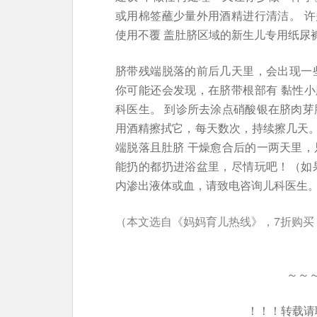
或用棉签蘸少量外用酒精进行清洁。 
使用不覆 盖肚脐区域的新生儿专用纸尿
脐带残端脱落的前后几天里，会出现一
你可能还会发现，在脐带根部有 黏性
科医生。 到诊所去涂点硝酸银在脐肉芽
用酒精擦拭它，每天数次，持续擦几天
端脱落且肚脐 干燥愈合后的一两天里，
能扔的都扔进浴盆里，尽情玩吧！（如
内渗出液体或血，请致电咨询儿科医生
（本文选自《妈妈育儿热线》，7折购买
～～
！！！转载请