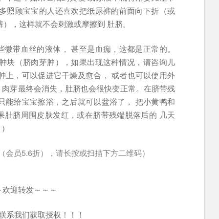
许多照顾宝宝的人还喜欢把纸尿裤的前面向下折（或
裤），这样就不会刺激或摩擦到 肚脐。
些微带血丝的液体， 甚至是血痂，这都是正常的。
小肿块（脐肉芽肿），如果出现这种情况，请咨询儿
肿上，可以促进它干燥及愈合， 或者也可以使用外
。肉芽最终会消失，肚脐也会很快变正常。在脐带残
只能给宝宝擦浴，之后就可以盆浴了， 把小黄鸭和
果肚脐周围皮肤发红，或在脐带残端脱落后的 几天
。）
（会员5.6折），请长按或扫描下方二维码）
～欢迎转发～～～
联系我们获取授权！！！