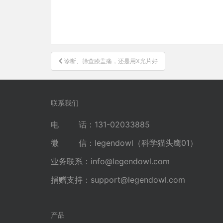
文
诊断、筛查膝盖痛，还是用X光片好
章
导
航
联系我们
电 话：131-02033885
微 信：legendowl（科学猫头鹰01）
业务联系：
info@legendowl.com
捐赠支持：
support@legendowl.com
产品