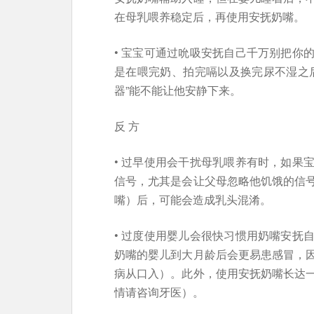
在母乳喂养稳定后，再使用安抚奶嘴。
• 宝宝可通过吮吸安抚自己千万别把你
是在喂完奶、拍完嗝以及换完尿不湿之
器”能不能让他安静下来。
反 方
• 过早使用会干扰母乳喂养有时，如果
信号，尤其是会让父母忽略他饥饿的信
嘴）后，可能会造成乳头混淆。
• 过度使用婴儿会很快习惯用奶嘴安抚
奶嘴的婴儿到大月龄后会更易患感冒，
病从口入）。此外，使用安抚奶嘴长达
情请咨询牙医）。