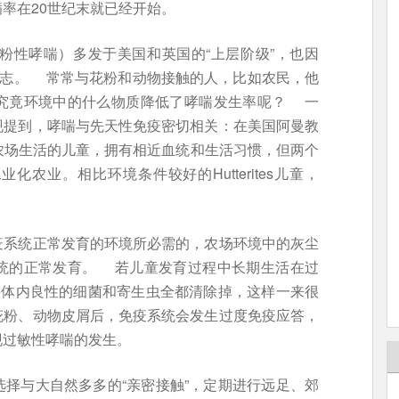
率在20世纪末就已经开始。
粉性哮喘）多发于美国和英国的“上层阶级”，也因
标志。 常常与花粉和动物接触的人，比如农民，他
究竟环境中的什么物质降低了哮喘发生率呢？ 一
现提到，哮喘与先天性免疫密切相关：在美国阿曼教
tes）农场生活的儿童，拥有相近血统和生活习惯，但两个
农业。相比环境条件较好的Hutterites儿童，
。
疫系统正常发育的环境所必需的，农场环境中的灰尘
统的正常发育。 若儿童发育过程中长期生活在过
将体内良性的细菌和寄生虫全都清除掉，这样一来很
花粉、动物皮屑后，免疫系统会发生过度免疫应答，
现过敏性哮喘的发生。
择与大自然多多的“亲密接触”，定期进行远足、郊