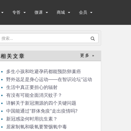
专答
微课
商城
会员
搜
索：
相关文章
更多 »
多生小孩和吃避孕药都能预防卵巢癌
野外远足是身心运动——在智识论坛“运动
与健康”的发言
生活中真正要担心的辐射
有没有可能全面消灭蚊子？
详解关于新冠溯源的四个关键问题
中国能通过“群体免疫”走出疫情吗?
新冠感染何时用抗生素？
居家制氧和吸氧要警惕氧中毒