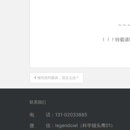
～～
！！！转载请
文
慢性前列腺炎，该怎么治？
章
导
航
联系我们
电 话：131-02033885
微 信：legendowl（科学猫头鹰01）