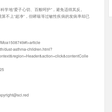
要科学地“爱子心切、百般呵护”，避免适得其反。
算不上“超净”，但哮喘等过敏性疾病的发病率却已
EJMoa1508749#t=article
th/dust-asthma-children.html?
ntext&region=Header&action=click&contentColle
525
opyright@sci.red