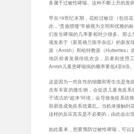
多属于过敏性哮喘。这种不断上升的发病
早在19世纪末期，花粉过敏症（包括花
此，“贵族喷嚏”常被视为文明和优雅的
们发生哮喘的几率要相对少很多。那么
项发表于《新英格兰医学杂志》的新发
派（Amish）和哈特教派（Hutteri
地区前者发展传统农业，后者则使用工业化
Amish儿童患哮喘病的概率要低4至6倍
这是因为一些良性的细菌和寄生虫是免
含有丰富的微生物，会促进儿童免疫系
于清洁的“超净”环境，会导致免疫系统
容易造成免疫系统紊乱。当机体接触到
这样的反应其实是不必要的，由此会出
如此看来，想要预防过敏性哮喘，可以选