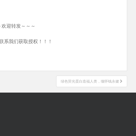
～欢迎转发～～～
联系我们获取授权！！！
绿色荧光蛋白造福人类，缅怀钱永健