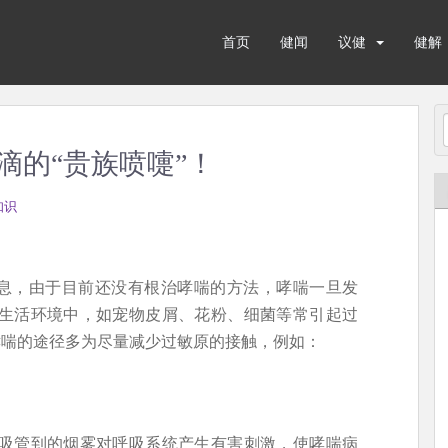
首页
健闻
议健
健解
滴的“贵族喷嚏”！
知识
息，由于目前还没有根治哮喘的方法，哮喘一旦发
生活环境中，如宠物皮屑、花粉、细菌等常引起过
喘的途径多为尽量减少过敏原的接触，例如：
吸管到的烟雾对呼吸系统产生有害刺激，使哮喘病