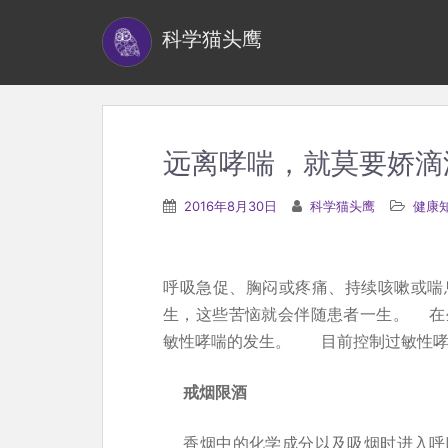
S
科学猫头鹰
k
i
p
t
o
远离哮喘，就莫要娇滴
m
a
2016年8月30日
科学猫头鹰
健康
i
n
c
呼吸急促、胸闷或疼痛、持续咳嗽或喘
o
生，这些苦恼就会伴随患者一生。 在
n
敏性哮喘的发生。 目前控制过敏性哮
t
e
戒烟限酒
n
香烟中的化学成分以及吸烟时进入呼
t