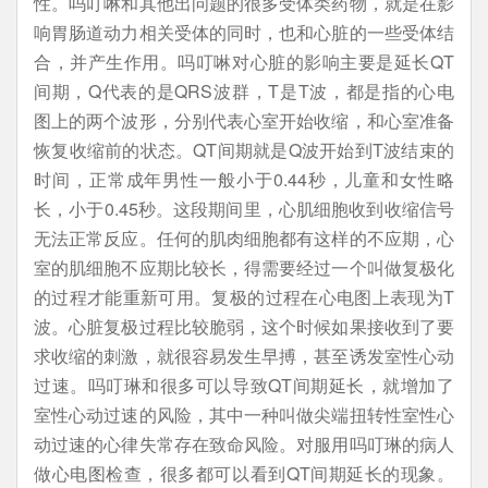
性。吗叮啉和其他出问题的很多受体类药物，就是在影
响胃肠道动力相关受体的同时，也和心脏的一些受体结
合，并产生作用。吗叮啉对心脏的影响主要是延长QT
间期，Q代表的是QRS波群，T是T波，都是指的心电
图上的两个波形，分别代表心室开始收缩，和心室准备
恢复收缩前的状态。QT间期就是Q波开始到T波结束的
时间，正常成年男性一般小于0.44秒，儿童和女性略
长，小于0.45秒。这段期间里，心肌细胞收到收缩信号
无法正常反应。任何的肌肉细胞都有这样的不应期，心
室的肌细胞不应期比较长，得需要经过一个叫做复极化
的过程才能重新可用。复极的过程在心电图上表现为T
波。心脏复极过程比较脆弱，这个时候如果接收到了要
求收缩的刺激，就很容易发生早搏，甚至诱发室性心动
过速。吗叮琳和很多可以导致QT间期延长，就增加了
室性心动过速的风险，其中一种叫做尖端扭转性室性心
动过速的心律失常存在致命风险。对服用吗叮琳的病人
做心电图检查，很多都可以看到QT间期延长的现象。