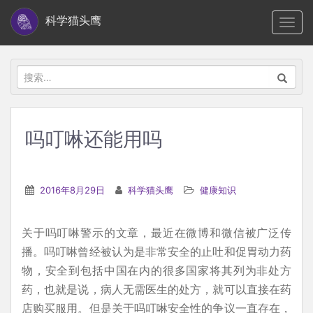
S
科学猫头鹰
TOGG
k
i
p
搜
t
索：
o
m
吗叮啉还能用吗
a
i
n
2016年8月29日
科学猫头鹰
健康知识
c
o
关于吗叮啉警示的文章，最近在微博和微信被广泛传
n
播。吗叮啉曾经被认为是非常安全的止吐和促胃动力药
t
物，安全到包括中国在内的很多国家将其列为非处方
e
药，也就是说，病人无需医生的处方，就可以直接在药
n
店购买服用。但是关于吗叮啉安全性的争议一直存在，
t