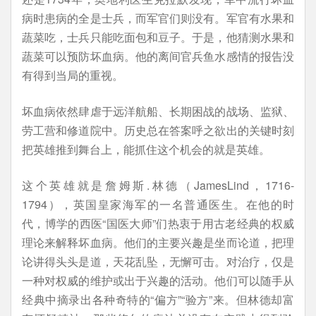
病时患病的全是士兵，而军官们则没有。军官有水果和
蔬菜吃，士兵只能吃面包和豆子。于是，他猜测水果和
蔬菜可以预防坏血病。他的离间官兵鱼水感情的报告没
有得到当局的重视。
坏血病依然肆虐于远洋航船、长期困战的战场、监狱、
劳工营和修道院中。历史总在答案呼之欲出的关键时刻
把英雄推到舞台上，能抓住这个机会的就是英雄。
这个英雄就是詹姆斯.林德（JamesLind，1716-
1794），英国皇家海军的一名普通医生。在他的时
代，博学的西医“国医大师”们热衷于用古老经典的权威
理论来解释坏血病。他们的主要兴趣是坐而论道，把理
论讲得头头是道，天花乱坠，无懈可击。对治疗，仅是
一种对权威的维护或出于兴趣的活动。他们可以随手从
经典中摘录出各种奇特的“偏方”“验方”来。但林德却富