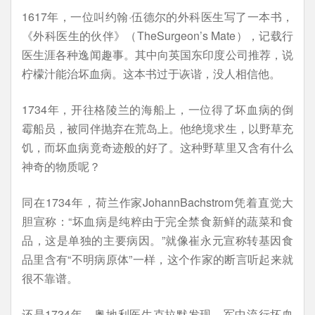
1617年，一位叫约翰·伍德尔的外科医生写了一本书，
《外科医生的伙伴》（TheSurgeon’s Mate），记载行
医生涯各种逸闻趣事。其中向英国东印度公司推荐，说
柠檬汁能治坏血病。这本书过于诙谐，没人相信他。
1734年，开往格陵兰的海船上，一位得了坏血病的倒
霉船员，被同伴抛弃在荒岛上。他绝境求生，以野草充
饥，而坏血病竟奇迹般的好了。这种野草里又含有什么
神奇的物质呢？
同在1734年，荷兰作家JohannBachstrom凭着直觉大
胆宣称：“坏血病是纯粹由于完全禁食新鲜的蔬菜和食
品，这是单独的主要病因。”就像崔永元宣称转基因食
品里含有“不明病原体”一样，这个作家的断言听起来就
很不靠谱。
还是1734年，奥地利医生克拉默发现，军中流行坏血