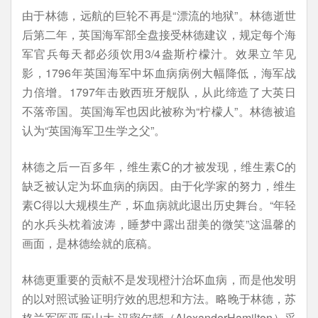
由于林德，远航的巨轮不再是“漂流的地狱”。林德逝世
后第二年，英国海军部全盘接受林德建议，规定每个海
军官兵每天都必须饮用3/4盎斯柠檬汁。效果立竿见
影，1796年英国海军中坏血病病例大幅降低，海军战
力倍增。1797年击败西班牙舰队，从此缔造了大英日
不落帝国。英国海军也因此被称为“柠檬人”。林德被追
认为“英国海军卫生学之父”。
林德之后一百多年，维生素C的才被发现，维生素C的
缺乏被认定为坏血病的病因。由于化学家的努力，维生
素C得以大规模生产，坏血病就此退出历史舞台。“年轻
的水兵头枕着波涛，睡梦中露出甜美的微笑”这温馨的
画面，是林德绘就的底稿。
林德更重要的贡献不是发现橙汁治坏血病，而是他发明
的以对照试验证明疗效的思想和方法。略晚于林德，苏
格兰军医亚历山大.汉密尔顿（AlexanderHamilton）采