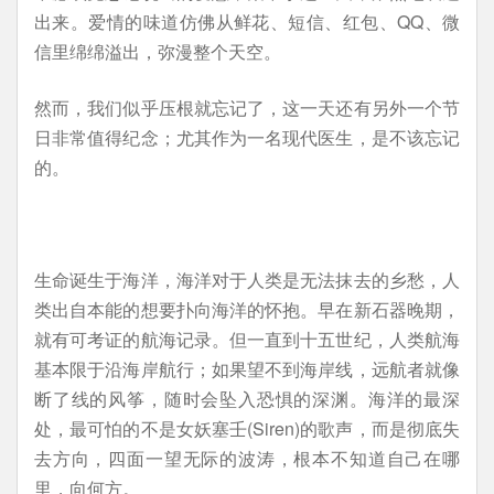
出来。爱情的味道仿佛从鲜花、短信、红包、QQ、微
信里绵绵溢出，弥漫整个天空。
然而，我们似乎压根就忘记了，这一天还有另外一个节
日非常值得纪念；尤其作为一名现代医生，是不该忘记
的。
生命诞生于海洋，海洋对于人类是无法抹去的乡愁，人
类出自本能的想要扑向海洋的怀抱。早在新石器晚期，
就有可考证的航海记录。但一直到十五世纪，人类航海
基本限于沿海岸航行；如果望不到海岸线，远航者就像
断了线的风筝，随时会坠入恐惧的深渊。海洋的最深
处，最可怕的不是女妖塞壬(Siren)的歌声，而是彻底失
去方向，四面一望无际的波涛，根本不知道自己在哪
里，向何方。