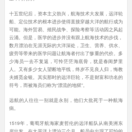
十五世纪后，资本主义勃兴，航海技术大发展，远洋轮
船、定位技术的根本进步使得直接穿越大洋的航行成为
可能。海外贸易、殖民战争、探险考察等活动因之风起
云涌。但是，医学的进步并没有跟上航海技术的步伐，
数月漂泊在无涯无际的大洋深处，卫生、营养、供水、
疲劳等带来的医学问题让航海者付出了惨重的代价。多
少海员一去不复返，可怜茫茫海底骨，犹是春闺梦里
人。又有多少女人望断地平线，终岁不见良人归，悔教
夫婿觅金银。其实那时的远洋巨轮，不是财富和功名的
符号，而被海员们称为“漂流的地狱”。
远航的人往往一别就是永别，他们大批死于一种航海
病。
1519年，葡萄牙航海家麦哲伦的远洋船队从南美洲东
岸出发，在太平洋上漂泊三个月，船员中出现了可怕的