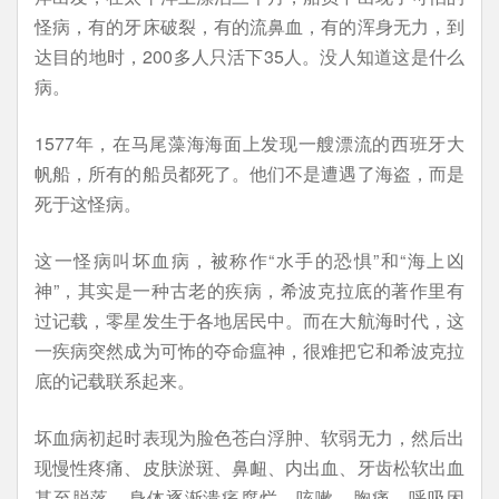
怪病，有的牙床破裂，有的流鼻血，有的浑身无力，到
达目的地时，200多人只活下35人。没人知道这是什么
病。
1577年，在马尾藻海海面上发现一艘漂流的西班牙大
帆船，所有的船员都死了。他们不是遭遇了海盗，而是
死于这怪病。
这一怪病叫坏血病，被称作“水手的恐惧”和“海上凶
神”，其实是一种古老的疾病，希波克拉底的著作里有
过记载，零星发生于各地居民中。而在大航海时代，这
一疾病突然成为可怖的夺命瘟神，很难把它和希波克拉
底的记载联系起来。
坏血病初起时表现为脸色苍白浮肿、软弱无力，然后出
现慢性疼痛、皮肤淤斑、鼻衄、内出血、牙齿松软出血
甚至脱落，身体逐渐溃疡腐烂，咳嗽、胸痛、呼吸困