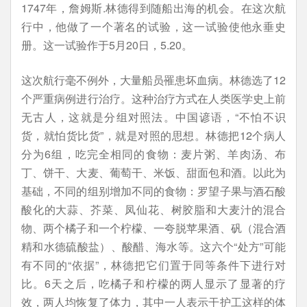
1747年，詹姆斯.林德得到随船出海的机会。在这次航
行中，他做了一个著名的试验，这一试验使他永垂史
册。这一试验作于5月20日，5.20。
这次航行毫不例外，大量船员罹患坏血病。林德选了12
个严重病例进行治疗。这种治疗方式在人类医学史上前
无古人，这就是分组对照法。中国谚语，“不怕不识
货，就怕货比货”，就是对照的思想。林德把12个病人
分为6组，吃完全相同的食物：麦片粥、羊肉汤、布
丁、饼干、大麦、葡萄干、米饭、甜面包和酒。以此为
基础，不同的组别增加不同的食物：罗望子果与酒石酸
酸化的大蒜、芥菜、凤仙花、树胶脂和大麦汁的混合
物、两个橘子和一个柠檬、一夸脱苹果酒、矾（混合酒
精和水德硫酸盐）、酸醋、海水等。这六个“处方”可能
有不同的“依据”，林德把它们置于同等条件下进行对
比。6天之后，吃橘子和柠檬的两人显示了显著的疗
效，两人均恢复了体力，其中一人表示干护工这样的体