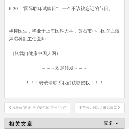
5.20，“国际临床试验日”，一个不该被忘记的节日。
棒棒医生，毕业于上海医科大学，黄石市中心医院血液
风湿科副主任医师
（转载自健康中国人网）
～～～欢迎转发～～～
！！！转载请联系我们获取授权！！！
文
线粒体“夏娃”与 Y染色体“亚当”之谜
中西医大对决之麻风病篇
章
导
相关文章
更多 »
航