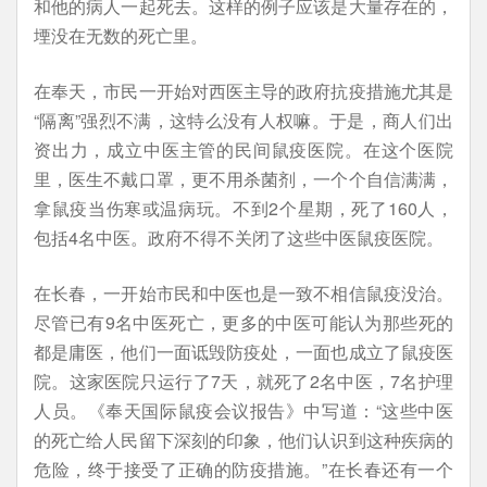
和他的病人一起死去。这样的例子应该是大量存在的，
堙没在无数的死亡里。
在奉天，市民一开始对西医主导的政府抗疫措施尤其是
“隔离”强烈不满，这特么没有人权嘛。于是，商人们出
资出力，成立中医主管的民间鼠疫医院。在这个医院
里，医生不戴口罩，更不用杀菌剂，一个个自信满满，
拿鼠疫当伤寒或温病玩。不到2个星期，死了160人，
包括4名中医。政府不得不关闭了这些中医鼠疫医院。
在长春，一开始市民和中医也是一致不相信鼠疫没治。
尽管已有9名中医死亡，更多的中医可能认为那些死的
都是庸医，他们一面诋毁防疫处，一面也成立了鼠疫医
院。这家医院只运行了7天，就死了2名中医，7名护理
人员。《奉天国际鼠疫会议报告》中写道：“这些中医
的死亡给人民留下深刻的印象，他们认识到这种疾病的
危险，终于接受了正确的防疫措施。”在长春还有一个