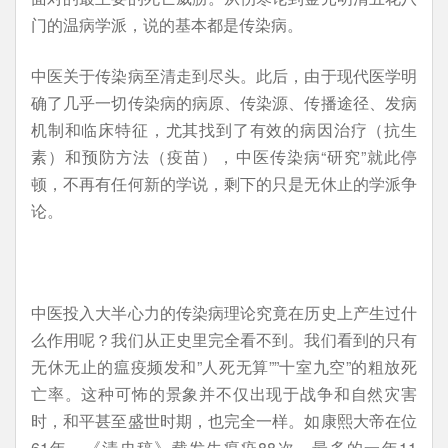
门的温病学派，说的基本都是传染病。
中医关于传染病至清走到尽头。此后，由于现代医学明
确了几乎一切传染病的病原、传染源、传播途径、发病
机制和临床特征，尤其找到了有效的病因治疗（抗生
素）和预防方法（疫苗），中医传染病“研究”就此停
顿，不再有任何新的学说，剩下的只是无休止的学派争
论。
中医投入大半心力的传染病理论究竟在历史上产生过什
么作用呢？我们从正史里完全看不到。我们看到的只有
无休无止的瘟疫频发和”人死无算””十室九空”的粗放死
亡率。这种可怖的景象并不仅出现于战争和自然灾害
时，和平甚至盛世时期，也完全一样。如康熙大帝在位
61年，《清史稿》载发生瘟疫88次，最多的一年11