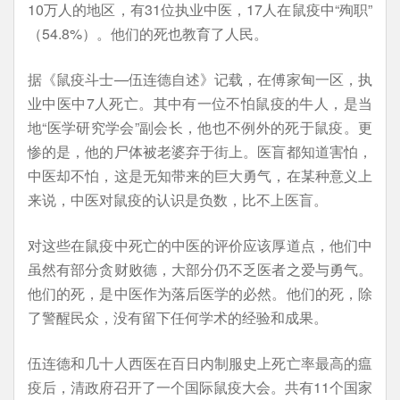
10万人的地区，有31位执业中医，17人在鼠疫中“殉职”
（54.8%）。他们的死也教育了人民。
据《鼠疫斗士—伍连德自述》记载，在傅家甸一区，执
业中医中7人死亡。其中有一位不怕鼠疫的牛人，是当
地“医学研究学会”副会长，他也不例外的死于鼠疫。更
惨的是，他的尸体被老婆弃于街上。医盲都知道害怕，
中医却不怕，这是无知带来的巨大勇气，在某种意义上
来说，中医对鼠疫的认识是负数，比不上医盲。
对这些在鼠疫中死亡的中医的评价应该厚道点，他们中
虽然有部分贪财败德，大部分仍不乏医者之爱与勇气。
他们的死，是中医作为落后医学的必然。他们的死，除
了警醒民众，没有留下任何学术的经验和成果。
伍连德和几十人西医在百日内制服史上死亡率最高的瘟
疫后，清政府召开了一个国际鼠疫大会。共有11个国家