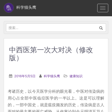
S
科学猫头鹰
TOGG
k
i
p
搜
t
索：
o
m
中西医第一次大对决（修改
a
版）
i
n
c
2016年5月5日
科学猫头鹰
健康知识
o
n
t
考诸历史，以今天医学分科的眼光看，中医对传染病的
e
用心占全部中医临症医学的一半以上。这是可以理解
n
的，一部中国史，就是瘟疫频发的历史，传染病是古人
t
面对的最主要的死亡威胁。从伤寒论到金元明清五花八