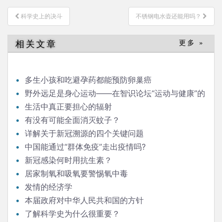
文
科学史上的决斗
不锈钢电水壶还能用吗？
章
导
相关文章
更多 »
航
多生小孩和吃避孕药都能预防卵巢癌
野外远足是身心运动——在智识论坛“运动与健康”的
发言
生活中真正要担心的辐射
有没有可能全面消灭蚊子？
详解关于新冠溯源的四个关键问题
中国能通过“群体免疫”走出疫情吗?
新冠感染何时用抗生素？
居家制氧和吸氧要警惕氧中毒
发情的经济学
本届政府对中华人民共和国的方针
了解科学史为什么很重要？