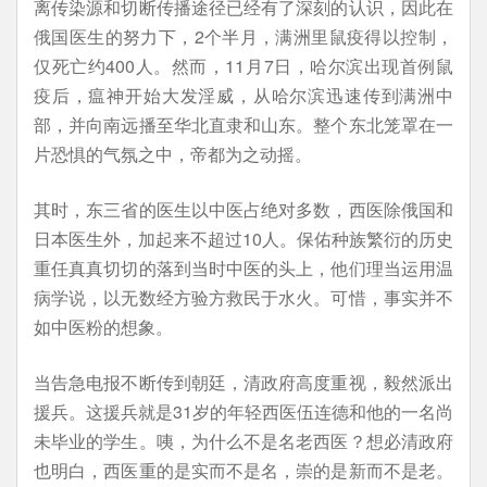
离传染源和切断传播途径已经有了深刻的认识，因此在
俄国医生的努力下，2个半月，满洲里鼠疫得以控制，
仅死亡约400人。然而，11月7日，哈尔滨出现首例鼠
疫后，瘟神开始大发淫威，从哈尔滨迅速传到满洲中
部，并向南远播至华北直隶和山东。整个东北笼罩在一
片恐惧的气氛之中，帝都为之动摇。
其时，东三省的医生以中医占绝对多数，西医除俄国和
日本医生外，加起来不超过10人。保佑种族繁衍的历史
重任真真切切的落到当时中医的头上，他们理当运用温
病学说，以无数经方验方救民于水火。可惜，事实并不
如中医粉的想象。
当告急电报不断传到朝廷，清政府高度重视，毅然派出
援兵。这援兵就是31岁的年轻西医伍连德和他的一名尚
未毕业的学生。咦，为什么不是名老西医？想必清政府
也明白，西医重的是实而不是名，崇的是新而不是老。