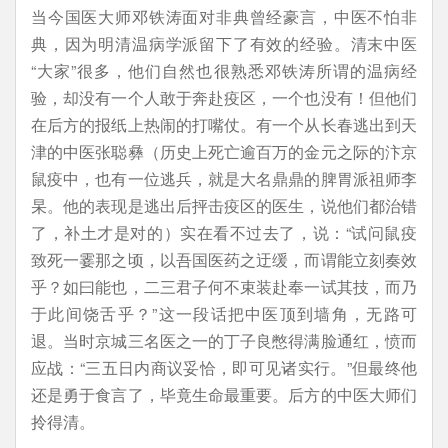
当今国医大师邓铁涛面对非典曾经豪言，中医不怕非
典，因为明清温病学派留下了有效的经验。清末中医
“大家”很多，他们自然也很熟悉邓铁涛所谓的温病经
验，却没有一个人敢于奔赴疫区，一个也没有！但他们
在后方的报纸上热闹的打嘴仗。有一个从长春逃出到天
津的中医张聪彝（历史上死亡逾百万的金元之际的汴京
鼠疫中，也有一位逃兵，就是大名鼎鼎的脾胃派祖师李
杲。他的表现是逃出后抨击疫区的医生，说他们都治错
了，补土才是对的）实在看不过去了，说：“试问鼠疫
致死一霎那之顷，以吾国医药之迂缓，而谓能立刻奏效
乎？如曰能也，二三君子何不束装赴奉一试其技，而乃
于此间饶舌乎？”这一段话把中医顶到墙角，无路可
退。当时京城三名医之一的丁子良憋得满脸通红，愤而
应战：“三五日内商议妥恰，即可见诸实行。”但最终他
还是勇于食言了，毕竟生命最重要。后方的中医大师们
拎得清。