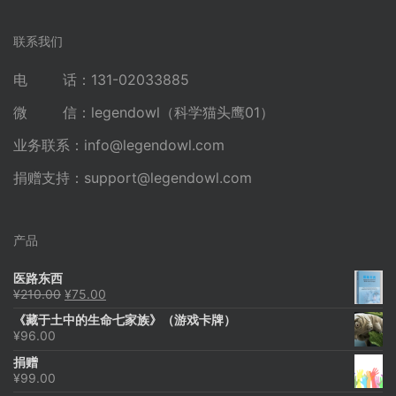
联系我们
电 话：131-02033885
微 信：legendowl（科学猫头鹰01）
业务联系：
info@legendowl.com
捐赠支持：
support@legendowl.com
产品
医路东西
原
当
¥
210.00
¥
75.00
价
前
《藏于土中的生命七家族》（游戏卡牌）
为：
价
¥
96.00
¥210.00。
格
为：
捐赠
¥75.00。
¥
99.00