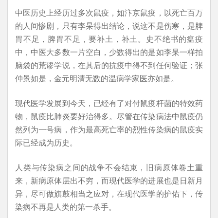
中医历史上经历过多次鼠疫，如汴京鼠疫，以死亡百万
的人间惨剧，只有李杲得出结论，说这不是伤寒，是脾
胃不足，脾胃不足，要补土，补土。史不绝书的瘟疫
中，中医大多数一片空白，少数得出的是如李杲一样拍
脑袋的荒谬学说，在其后的抗疫中得不到任何验证；张
仲景如是，金元明清无数的温病学家医亦如是。
现代医学发展到今天，已经有了对付鼠疫杆菌的特效药
物，鼠疫比肺炎要好治得多。尽管在传染病法中鼠疫仍
然列为一号病，作为最高死亡率的烈性传染病的鼠疫实
际已经成为历史。
人类与传染病之间的战争不会结束，旧病原体卷土重
来，新病原体层出不穷，而现代医学的进展也是日新月
异，尽可做旗鼓相当之应对，在现代医学的护佑下，传
染病不再是人类的第一杀手。