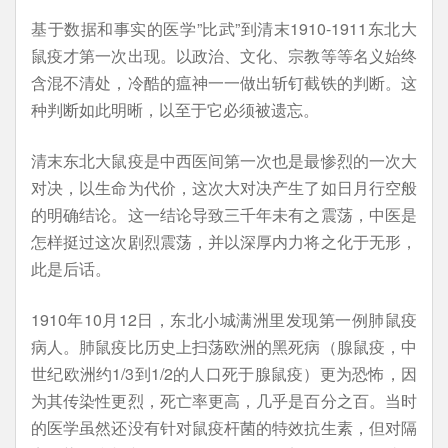
基于数据和事实的医学”比武”到清末1910-1911东北大
鼠疫才第一次出现。以政治、文化、宗教等等名义始终
含混不清处，冷酷的瘟神一一做出斩钉截铁的判断。这
种判断如此明晰，以至于它必须被遗忘。
清末东北大鼠疫是中西医间第一次也是最惨烈的一次大
对决，以生命为代价，这次大对决产生了如日月行空般
的明确结论。这一结论导致三千年未有之震荡，中医是
怎样挺过这次剧烈震荡，并以深厚内力将之化于无形，
此是后话。
1910年10月12日，东北小城满洲里发现第一例肺鼠疫
病人。肺鼠疫比历史上扫荡欧洲的黑死病（腺鼠疫，中
世纪欧洲约1/3到1/2的人口死于腺鼠疫）更为恐怖，因
为其传染性更烈，死亡率更高，几乎是百分之百。当时
的医学虽然还没有针对鼠疫杆菌的特效抗生素，但对隔