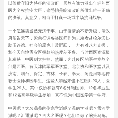
以落后守旧为特征的清政府，居然有魄力派出年轻的西
医为全权抗疫大臣，这恐怕是晚清政府所做出唯一正确
的决策。其意义，相当于打嬴一场或半场抗日战争。
一个伍连德当然无济于事。由于疫情的不断升级，清政
府昭告天下，紧急征调各类医师作为志愿者赴哈尔滨协
助伍连德。社会响应也非常踊跃，一方有难八方支援，
和今天向地震灾区捐款的热度差不多。当时西医资源极
其稀缺，中医则大把抓。然而，奔赴疫区的医生竟然全
部是西医。有天津陆军军医学堂、北京协和医学堂以及
济南、烟台、保定、吉林、长春、奉天、阿是河等地传
教士医师和医学生。这些人加起来也不过医师20人，医
学生29人。其中仅协和就有8名外籍医师、12名毕业生
和12名高年级学生参加，真不愧为中国医学第一学府。
中医呢？大名鼎鼎的伤寒学派呢？温病学派呢？孟河学
派呢？汇通派呢？四大名医呢？他们全做了缩头乌龟。