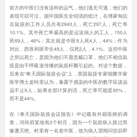
前方的中医们没有这样的运气，他们逃无可逃，他们的
表现可叹可泣。据中国医生全绍清的统计，在傅家甸抗
击鼠疫的工作人员共有2943人，死亡297人，死亡率
10.1%。其中死亡率最高的是运送病人的工人，150人
死69人，46%；其次就是中医9人死4人，44%；作为
对比，西医和医学生49人，仅死2人，4.1%。这些中医
之所以死亡，是因为他们不愿意戴口罩，他们不相信鼠
疫是由于呼吸道传播的鼠疫杆菌引起的。对这个数据，
后来在“奉天国际鼠疫会议”上，英国鼠疫专家细菌学家
医学博士皮特里认为，暴露于感染的中医的数字应该远
远不止9人，如果全部计算的话，死亡率可能是90%，
而不是44%。
在《奉天国际鼠疫会议报告》中记载有外籍医师的调
查，河间府某地有2个村庄，因为一个鼠疫病人路过而
惨遭灭绝。村里有一名老中医，他为病人望闻问切后即