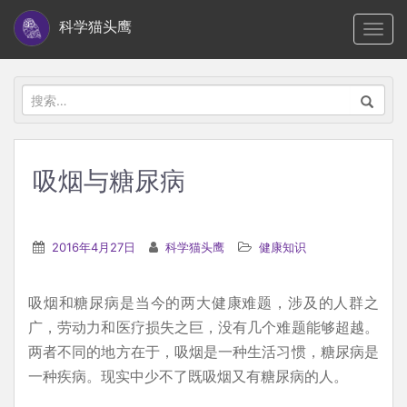
S
科学猫头鹰
TOGG
k
i
p
搜
t
索：
o
m
吸烟与糖尿病
a
i
n
2016年4月27日
科学猫头鹰
健康知识
c
o
吸烟和糖尿病是当今的两大健康难题，涉及的人群之
n
广，劳动力和医疗损失之巨，没有几个难题能够超越。
t
两者不同的地方在于，吸烟是一种生活习惯，糖尿病是
e
一种疾病。现实中少不了既吸烟又有糖尿病的人。
n
t