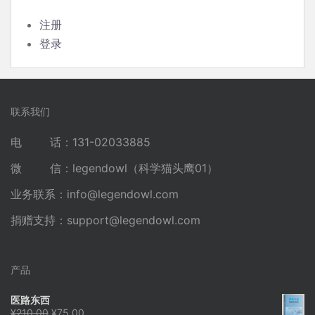
注册
登录
联系我们
电 话：131-02033885
微 信：legendowl（科学猫头鹰01）
业务联系：
info@legendowl.com
捐赠支持：
support@legendowl.com
产品
医路东西
原
当
¥
210.00
¥
75.00