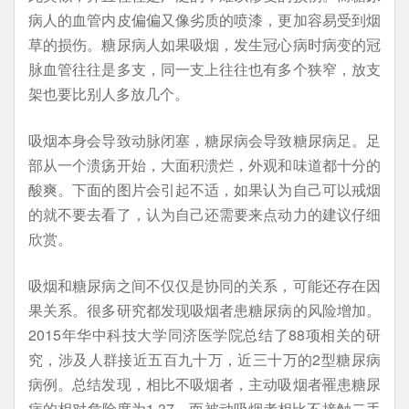
病人的血管内皮偏偏又像劣质的喷漆，更加容易受到烟
草的损伤。糖尿病人如果吸烟，发生冠心病时病变的冠
脉血管往往是多支，同一支上往往也有多个狭窄，放支
架也要比别人多放几个。
吸烟本身会导致动脉闭塞，糖尿病会导致糖尿病足。足
部从一个溃疡开始，大面积溃烂，外观和味道都十分的
酸爽。下面的图片会引起不适，如果认为自己可以戒烟
的就不要去看了，认为自己还需要来点动力的建议仔细
欣赏。
吸烟和糖尿病之间不仅仅是协同的关系，可能还存在因
果关系。很多研究都发现吸烟者患糖尿病的风险增加。
2015年华中科技大学同济医学院总结了88项相关的研
究，涉及人群接近五百九十万，近三十万的2型糖尿病
病例。总结发现，相比不吸烟者，主动吸烟者罹患糖尿
病的相对危险度为1.37，而被动吸烟者相比不接触二手