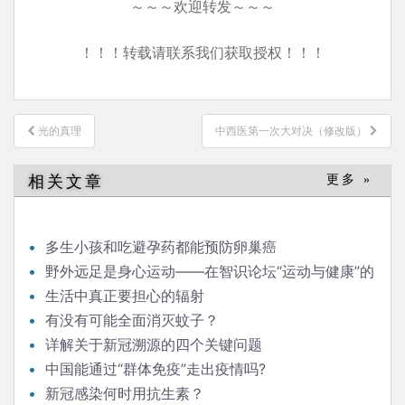
～～～欢迎转发～～～
！！！转载请联系我们获取授权！！！
文
光的真理
中西医第一次大对决（修改版）
章
导
相关文章
更多 »
航
多生小孩和吃避孕药都能预防卵巢癌
野外远足是身心运动——在智识论坛“运动与健康”的
发言
生活中真正要担心的辐射
有没有可能全面消灭蚊子？
详解关于新冠溯源的四个关键问题
中国能通过“群体免疫”走出疫情吗?
新冠感染何时用抗生素？