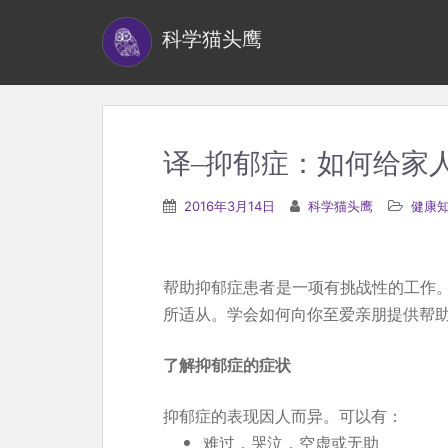
S
科学猫头鹰
k
i
p
t
o
译–抑郁症：如何给家
m
a
2016年3月14日
科学猫头鹰
健康
i
n
c
帮助抑郁症患者是一项有挑战性的工作
o
所适从。学会如何向你至爱亲朋提供帮
n
t
了解抑郁症的症状
e
抑郁症的表现因人而异。可以有：
n
难过，哭泣，空虚或无助
t