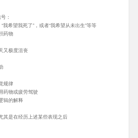
信号：
“我希望我死了”，或者“我希望从未出生”等等
积药物
天又极度沮丧
助
觉规律
用药物或疲劳驾驶
逻辑的解释
尤其是在经历上述某些表现之后