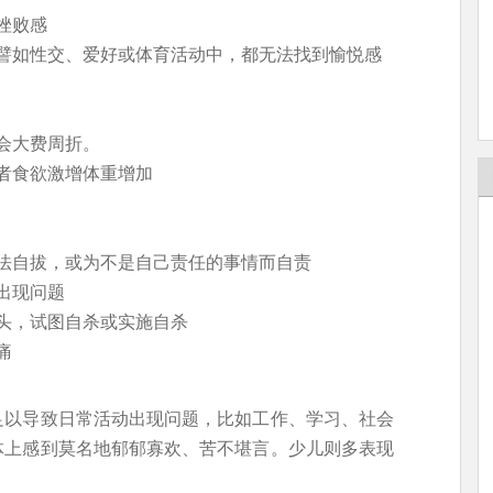
挫败感
譬如性交、爱好或体育活动中，都无法找到愉悦感
会大费周折。
者食欲激增体重增加
法自拔，或为不是自己责任的事情而自责
出现问题
头，试图自杀或实施自杀
痛
足以导致日常活动出现问题，比如工作、学习、社会
体上感到莫名地郁郁寡欢、苦不堪言。少儿则多表现