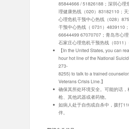
85844666 / 51826188；深
理健康热线（020）83182110；
心理危机干预中心热线（028）8757
干预中心热线（ 0731）48391
66644499 67070707；青岛
石家庄心理危机干预热线（0311）6
【In the United States, you can reac
hour hot line of the National Suic
273-
8255) to talk to a trained counsel
Veterans Crisis Line.】
确保其所处环境安全。可能的话，
枪、其他武器或者药物。
如病人处于自伤或自杀中，拨打11
伴。