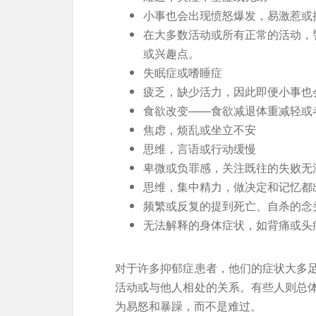
小事也会出现愤怒爆发，易激惹或
在大多数活动或所有正常的活动，
或兴趣点。
失眠症或嗜睡症
疲乏，缺少活力，因此即便小事也
食欲改变——食欲减退体重减轻或
焦虑，烦乱或坐立不安
思维，言语或行动缓慢
卑微或负罪感，关注既往的失败无
思维，集中精力，做决定和记忆都
频繁或反复的提到死亡、自杀的念
无法解释的身体症状，如背痛或头
对于许多抑郁症患者，他们的症状大多
活动或与他人相处的关系。有些人则总
为易怒和暴躁，而不是难过。