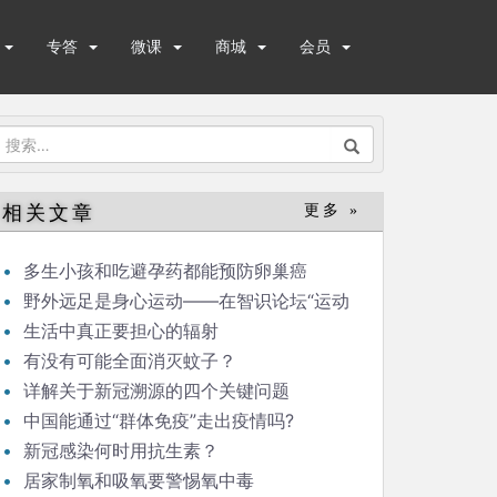
专答
微课
商城
会员
搜
索：
相关文章
更多 »
多生小孩和吃避孕药都能预防卵巢癌
野外远足是身心运动——在智识论坛“运动
与健康”的发言
生活中真正要担心的辐射
有没有可能全面消灭蚊子？
详解关于新冠溯源的四个关键问题
中国能通过“群体免疫”走出疫情吗?
新冠感染何时用抗生素？
居家制氧和吸氧要警惕氧中毒