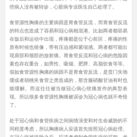
些病人没有被转诊，心脏病专业医生自己处理了。
食管源性胸痛的主要病因是胃食管反流，而胃食管反流
的特点也造成了容易和冠心病相混淆。比如两者都容易
在饭后和运动中出现，疼痛都是位于心前区，疼痛的性
质有时候也很像，带有压迫感和紧缩感。两者都可能出
现肩部和颈部的放射痛。胃食管反流和冠心病的危险因
素也存在重合，如男性、吸烟、肥胖、高脂饮食等等。
假如食管源性胸痛的病因不是胃食管反流，是贲门失弛
缓或者胡桃夹食管之类造成的，那含服硝酸甘油有时也
能缓解。而这往往被当做冠心病心绞痛发作的典型表
现。所以很多食管源性胸痛被误诊为冠心病也就不奇怪
了。
处于冠心病和食管疾病之间病情演变和对生命威胁的不
同程度考虑，所以胸痛病人应该首先按照冠心病处理。
在冠心病被排除之后，应该考虑到食管疾病的可能，尤