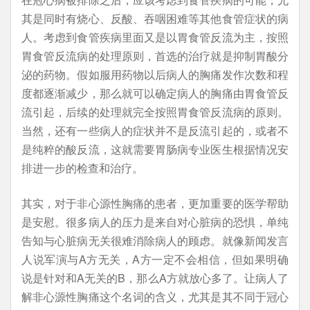
其是同时有烧心、反酸、吞咽困难等其他食管症状的病
人。考虑到食管疾病里面又是以胃食管反流为主，按照
胃食管反流病的处理原则，首选的治疗就是抑制胃酸分
泌的药物。假如服用药物以后病人的胸痛发作次数和程
度都逐渐减少，那么就可以确定病人的胸痛由胃食管反
流引起，后续的处理就完全按照胃食管反流病的原则。
当然，还有一些病人的症状并不是反流引起的，或者不
是纯粹的酸反流，这就需要胃肠病专业医生根据情况安
排进一步的检查和治疗。
其实，对于非心源性胸痛的患者，更加重要的医学帮助
是安慰。很多病人的压力是来自对心脏病的恐惧，单纯
告知与心脏病无关很难消除病人的顾虑。就像新闻发言
人说军演与A方无关，A方一定不会相信，但如果明确
说是针对和A无关的B，那么A方就放心多了。让病人了
解非心源性胸痛这个名词的含义，尤其是其不同于冠心