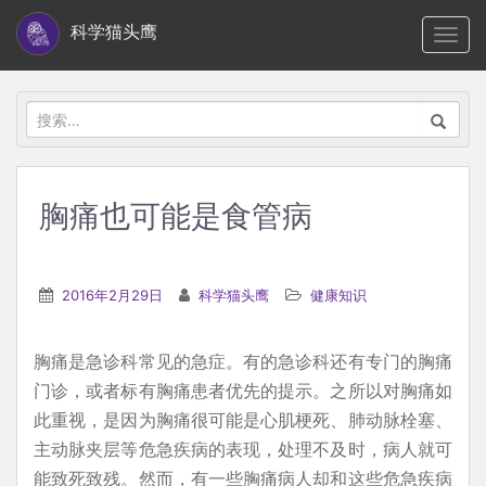
S
科学猫头鹰
TOGG
k
i
p
搜
t
索：
o
m
胸痛也可能是食管病
a
i
n
2016年2月29日
科学猫头鹰
健康知识
c
o
胸痛是急诊科常见的急症。有的急诊科还有专门的胸痛
n
门诊，或者标有胸痛患者优先的提示。之所以对胸痛如
t
此重视，是因为胸痛很可能是心肌梗死、肺动脉栓塞、
e
主动脉夹层等危急疾病的表现，处理不及时，病人就可
n
能致死致残。然而，有一些胸痛病人却和这些危急疾病
t