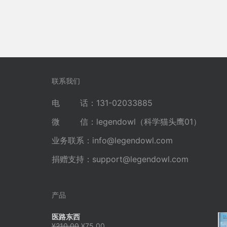
联系我们
电 话：131-02033885
微 信：legendowl（科学猫头鹰01）
业务联系：
info@legendowl.com
捐赠支持：
support@legendowl.com
产品
医路东西
原
当
¥
210.00
¥
75.00