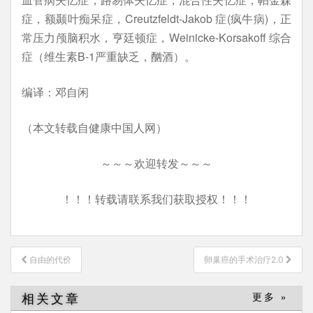
症，额颞叶痴呆症，Creutzfeldt-Jakob 症(疯牛病)，正
常压力颅脑积水，亨廷顿症，Weinicke-Korsakoff 综合
症（维生素B-1严重缺乏，酗酒）。
编译：邓自闲
（本文转载自健康中国人网）
～～～欢迎转发～～～
！！！转载请联系我们获取授权！！！
文
自由的代价
卵巢癌的手术治疗2.0
章
导
相关文章
更多 »
航