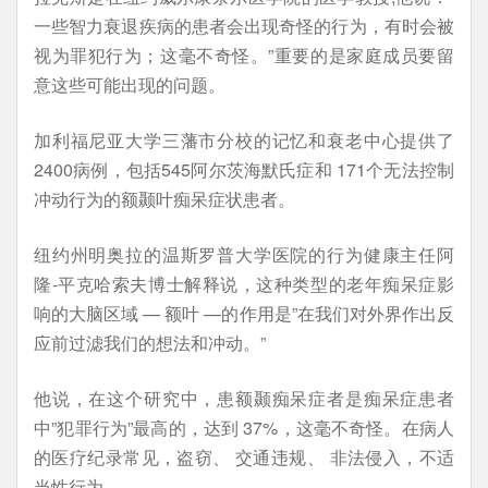
一些智力衰退疾病的患者会出现奇怪的行为，有时会被
视为罪犯行为；这毫不奇怪。”重要的是家庭成员要留
意这些可能出现的问题。
加利福尼亚大学三藩市分校的记忆和衰老中心提供了
2400病例，包括545阿尔茨海默氏症和 171个无法控制
冲动行为的额颞叶痴呆症状患者。
纽约州明奥拉的温斯罗普大学医院的行为健康主任阿
隆-平克哈索夫博士解释说，这种类型的老年痴呆症影
响的大脑区域 — 额叶 —的作用是”在我们对外界作出反
应前过滤我们的想法和冲动。”
他说，在这个研究中，患额颞痴呆症者是痴呆症患者
中”犯罪行为”最高的，达到 37%，这毫不奇怪。在病人
的医疗纪录常见，盗窃、 交通违规、 非法侵入，不适
当性行为。