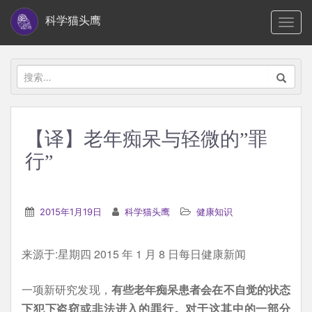
S
科学猫头鹰
TOGG
k
i
p
搜
t
索：
o
m
【译】老年痴呆与轻微的”罪
a
行”
i
n
c
2015年1月19日
科学猫头鹰
健康知识
o
n
t
来源于:星期四 2015 年 1 月 8 日每日健康新闻
e
一项新研究发现，
有些老年痴呆患者会在不自觉的状态
n
下犯下盗窃或非法进入的罪行。对于这其中的一部分
t