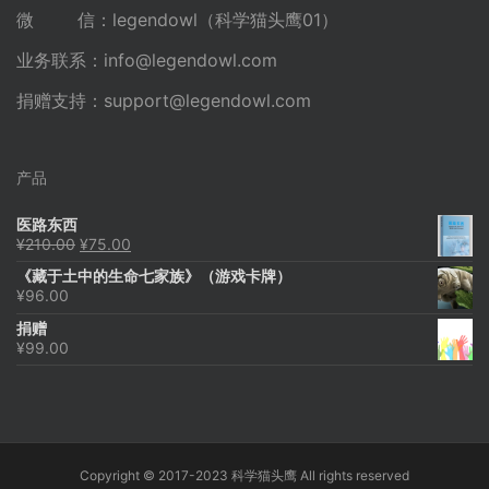
微 信：legendowl（科学猫头鹰01）
业务联系：
info@legendowl.com
捐赠支持：
support@legendowl.com
产品
医路东西
原
当
¥
210.00
¥
75.00
价
前
《藏于土中的生命七家族》（游戏卡牌）
为：
价
¥
96.00
¥210.00。
格
为：
捐赠
¥75.00。
¥
99.00
Copyright © 2017-2023 科学猫头鹰 All rights reserved