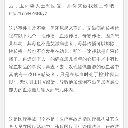
后，卫计委人士却回复：那你来做我这工作吧。
http://t.cn/RZ6Bky7
这起事件非常不幸，但还原起来不难。艾滋病的传播途
径有以下几个：性传播、血液传播、母婴传播。因为患
儿年幼，其母也不是艾滋病患者，母婴传播可以排除；
性传播一般也不会发生在幼儿；那唯一途径就是血液传
播了。再追踪下去，的确在患儿当年的心脏手术中有过
输血制品的事实，再查下去，发现提供血源的献血者中
真的有一位HIV感染者，只是在献血时处于检测“窗口
期”，无法测出HIV感染，导致他虽然测不出但却有感染
能力的血液最后输入到患儿体内。
这是医疗事故吗？不是！医疗事故是指医疗机构及其医
务人员在医疗活动中，违反医疗卫生管理法律、行政法