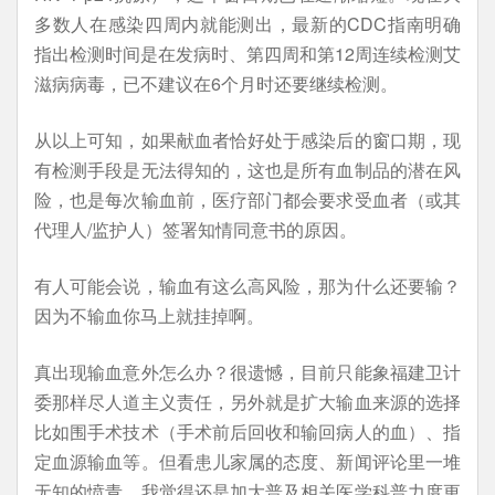
多数人在感染四周内就能测出，最新的CDC指南明确
指出检测时间是在发病时、第四周和第12周连续检测艾
滋病病毒，已不建议在6个月时还要继续检测。
从以上可知，如果献血者恰好处于感染后的窗口期，现
有检测手段是无法得知的，这也是所有血制品的潜在风
险，也是每次输血前，医疗部门都会要求受血者（或其
代理人/监护人）签署知情同意书的原因。
有人可能会说，输血有这么高风险，那为什么还要输？
因为不输血你马上就挂掉啊。
真出现输血意外怎么办？很遗憾，目前只能象福建卫计
委那样尽人道主义责任，另外就是扩大输血来源的选择
比如围手术技术（手术前后回收和输回病人的血）、指
定血源输血等。但看患儿家属的态度、新闻评论里一堆
无知的愤青，我觉得还是加大普及相关医学科普力度更