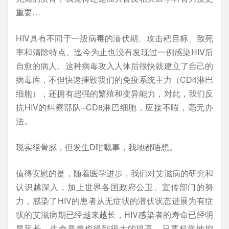
重要…
HIV具有不同于一般病毒的潜伏期、攻击耙目标、致死
率和清除特点。迄今为止也没有发现过一例感染HIV后
自愈的病人。这种病毒攻入人体后很快就建立了自己的
病毒库，不但快速摧毁我们的免疫系统主力（CD4淋巴
细胞），还拥有超强的繁殖和变异能力，对此，我们反
抗HIV的纠察部队–CD8淋巴细胞，应接不暇，毫无办
法。
现实很骨感，但发生D咁嘅事，我地都唔想。
值得安慰的是，随着医学进步，我们对艾滋病的研究和
认识越深入，加上世界各国政府公卫、宣传部门的努
力，感染了HIV的患者从无症状的潜伏状态进展为有症
状的艾滋病期已经越来越长，HIV感染者的寿命已经明
显延长，生命质量也得到很大的提高，只要科学地控