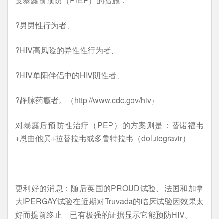
受暴露前预防（PrEP）的措施：
?男男性行为者、
?HIV高风险的异性性行为者、
?HIV单阳伴侣中的HIV阴性者、
?静脉药瘾者。（http://www.cdc.gov/hiv）
对暴露后预防性治疗（PEP）的方案则是：替诺福韦
+恩曲他滨+拉替拉韦或多鲁特拉韦（dolutegravir）
更利好的消息：随后英国的PROUD试验、法国和加拿
大IPERGAY试验在近期对Truvada的临床试验因效果太
好而提前终止，已有极强的证据显示它能预防HIV。