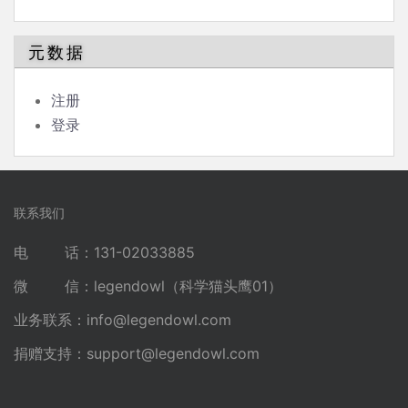
元数据
注册
登录
联系我们
电 话：131-02033885
微 信：legendowl（科学猫头鹰01）
业务联系：
info@legendowl.com
捐赠支持：
support@legendowl.com