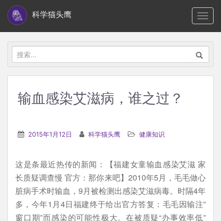
S
科学猫头鹰
TOGG
k
i
p
搜
t
索：
o
m
输血感染艾滋病，谁之过？
a
i
n
2015年1月12日
科学猫头鹰
健康知识
c
o
这是条最近热传的新闻：【福建女童输血感染艾滋 家
n
长质疑调查慢 官方：那你来吧】2010年5月，毛毛做心
t
脏病手术时输血，9月被检测出感染艾滋病毒。时隔4年
e
多，今年1月4日福建终于给出官方答复：毛毛因输注”
n
窗口期”而感染的可能性极大。在被质疑“办事效率低”
t