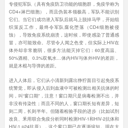
专侵犯军队（具有免疫防卫功能的细胞群，免疫学称为
CD4+淋巴细胞），而且伪装本领极高，军队不能识别
它们。当它们成功潜入军队后就马上脱掉马甲，开始组
织策反工作，最终令军队腐化堕落（CD4细胞被侵
蚀），导致免疫系统崩溃，这时候，即使感染了普通感
冒，亦可能致命。尽管令人闻之色变，但实际上HIV在
体外却非常脆弱，很多方法能灭掉它们：60度高温、
50%酒精、0.3%双氧水…体内HIV与体外HIV的差距，
就是木棍与导弹的差距。
进入人体后，它们从小清新到露出狰狞面目引起免疫系
统警觉，即从侵入后到血液中可被检测出相关抗体的时
间，叫“窗口期”，注意！窗口期只是病毒检测不出，并
非没有传染性；而且不同的人，窗口期长短有差异，短
则二周，长则半年。但随着检验手段的进步（比如试剂
改良、釆用联合免疫分析同时检测HIV-1和HIV-2抗体和
HIV-1 p24抗原），这个窗口期已在逐渐缩短。现在大