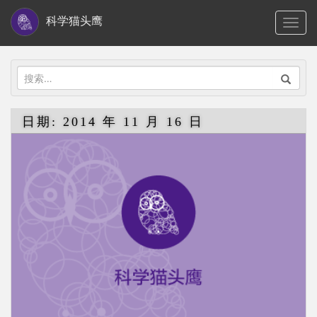
S
科学猫头鹰
TOGG
k
i
p
搜
t
索：
o
日期:
2014 年 11 月 16 日
m
a
i
n
c
o
n
t
e
n
t