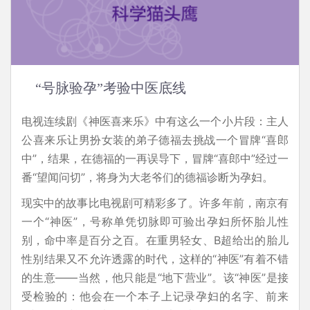
“号脉验孕”考验中医底线
电视连续剧《神医喜来乐》中有这么一个小片段：主人
公喜来乐让男扮女装的弟子德福去挑战一个冒牌“喜郎
中”，结果，在德福的一再误导下，冒牌“喜郎中”经过一
番“望闻问切”，将身为大老爷们的德福诊断为孕妇。
现实中的故事比电视剧可精彩多了。许多年前，南京有
一个“神医”，号称单凭切脉即可验出孕妇所怀胎儿性
别，命中率是百分之百。在重男轻女、B超给出的胎儿
性别结果又不允许透露的时代，这样的“神医”有着不错
的生意——当然，他只能是“地下营业”。该“神医”是接
受检验的：他会在一个本子上记录孕妇的名字、前来