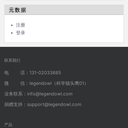
元数据
注册
登录
联系我们
电 话：131-02033885
微 信：legendowl（科学猫头鹰01）
业务联系：
info@legendowl.com
捐赠支持：
support@legendowl.com
产品