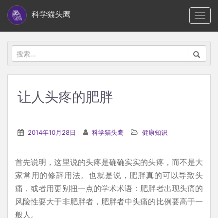
S
科学猫头鹰
TOGG
k
i
p
搜
t
索：
o
m
让人头疼的肥胖
a
i
n
2014年10月28日
科学猫头鹰
健康知识
c
o
首先说明，这里说的头疼是确确实实的头疼，而不是大
n
家常用的修辞用法。也就是说，肥胖真的可以导致头
t
痛，或者用更别扭一点的学术术语：肥胖者出现头痛的
e
风险性要大于非肥胖者，肥胖者中头痛的比例要高于一
n
般人。
t