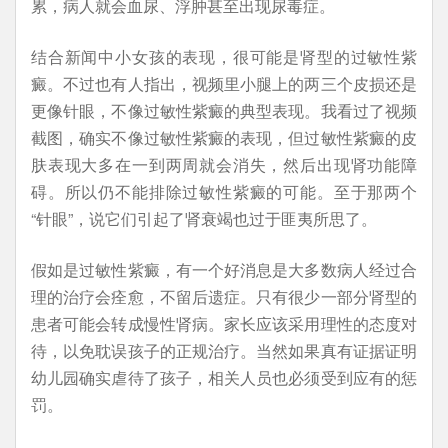
累，病人就会血尿、浮肿甚至出现尿毒症。
结合新闻中小女孩的表现，很可能是肾型的过敏性紫
癜。不过也有人指出，视频里小腿上的两三个皮损还是
更像针眼，不像过敏性紫癜的典型表现。我看过了视频
截图，确实不像过敏性紫癜的表现，但过敏性紫癜的皮
肤表现大多在一到两周就会消失，然后出现肾功能障
碍。所以仍不能排除过敏性紫癜的可能。至于那两个
“针眼”，说它们引起了肾衰竭也过于匪夷所思了。
假如是过敏性紫癜，有一个好消息是大多数病人经过合
理的治疗会痊愈，不留后遗症。只有很少一部分肾型的
患者可能会转成慢性肾病。家长应该采用理性的态度对
待，以免耽误孩子的正规治疗。当然如果真有证据证明
幼儿园确实虐待了孩子，相关人员也必须受到应有的惩
罚。