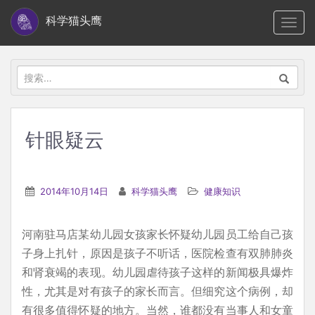
S
科学猫头鹰
TOGG
k
i
p
搜
t
索：
o
m
针眼疑云
a
i
n
2014年10月14日
科学猫头鹰
健康知识
c
o
河南驻马店某幼儿园女孩家长怀疑幼儿园员工给自己孩
n
子身上扎针，原因是孩子不听话，医院检查有双肺肺炎
t
和肾衰竭的表现。幼儿园虐待孩子这样的新闻极具爆炸
e
性，尤其是对有孩子的家长而言。但细究这个病例，却
n
有很多值得怀疑的地方。当然，谁都没有当事人和女童
t